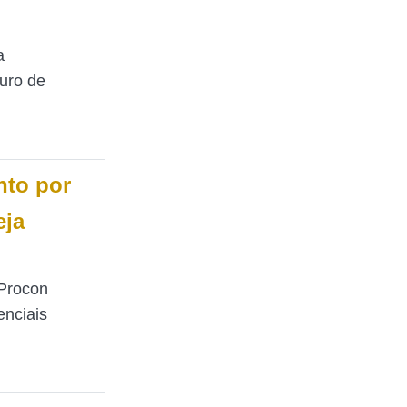
a
uro de
to por
eja
 Procon
enciais