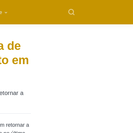
e
a de
to em
etornar a
em retornar a