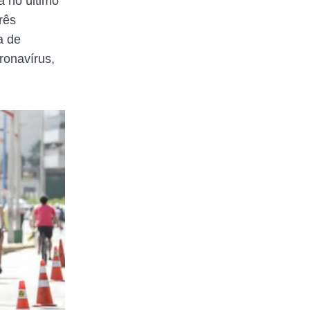
a no último
rês
a de
ronavírus,