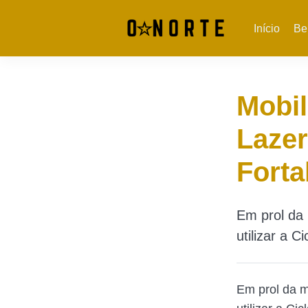
Início
Be
Mobil
Lazer
Forta
Em prol da 
utilizar a 
Em prol da m