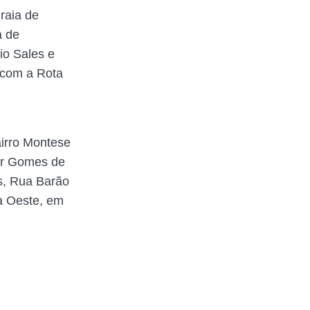
raia de
a de
io Sales e
 com a Rota
airro Montese
sor Gomes de
s, Rua Barão
a Oeste, em