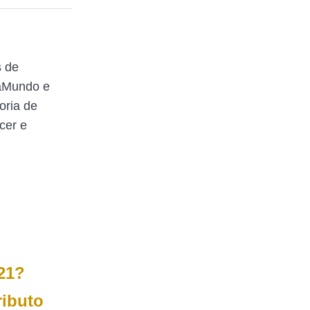
s de
raMundo e
oria de
cer e
21?
ibuto