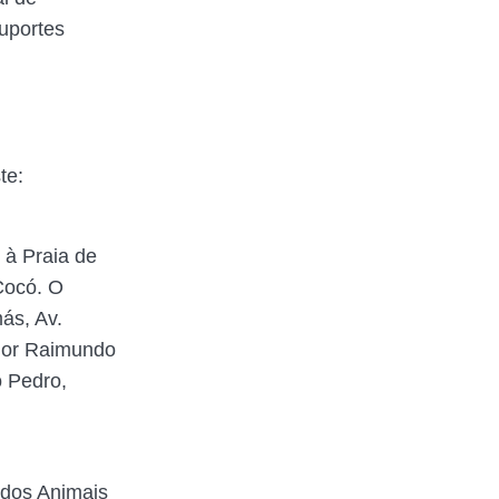
uportes
te:
 à Praia de
Cocó. O
ás, Av.
ador Raimundo
o Pedro,
 dos Animais