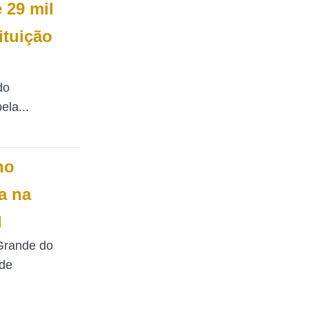
 29 mil
ituição
do
la...
no
a na
l
 Grande do
de