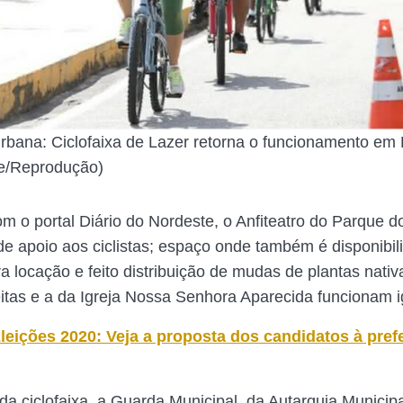
rbana: Ciclofaixa de Lazer retorna o funcionamento em 
le/Reprodução)
m o portal Diário do Nordeste, o Anfiteatro do Parque 
e apoio aos ciclistas; espaço onde também é disponibil
ra locação e feito distribuição de mudas de plantas nati
itas e a da Igreja Nossa Senhora Aparecida funcionam 
leições 2020: Veja a proposta dos candidatos à prefe
da ciclofaixa, a Guarda Municipal, da Autarquia Municip