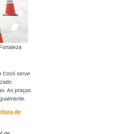
Fortaleza
do Cocó serve
izado
vas. As praças
igualmente.
itura de
al de