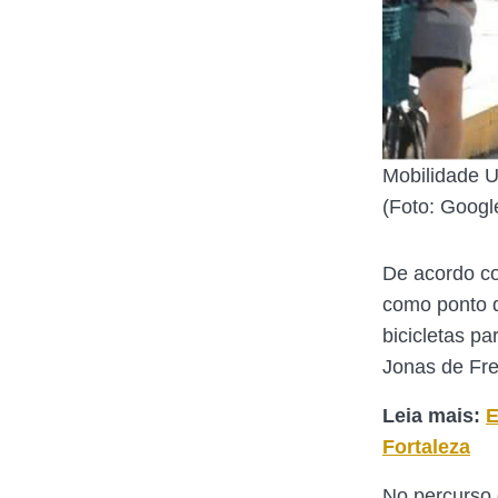
Mobilidade U
(Foto: Goog
De acordo co
como ponto d
bicicletas pa
Jonas de Fre
Leia mais:
E
Fortaleza
No percurso 