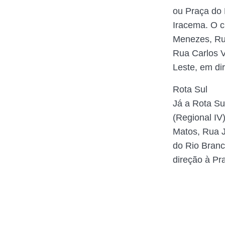
ou Praça do 
Iracema. O c
Menezes, Rua
Rua Carlos V
Leste, em di
Rota Sul
Já a Rota Su
(Regional IV
Matos, Rua J
do Rio Branc
direção à Pr