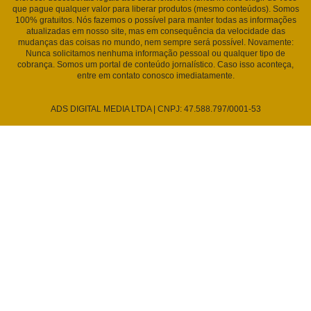
que pague qualquer valor para liberar produtos (mesmo conteúdos). Somos
100% gratuitos. Nós fazemos o possível para manter todas as informações
atualizadas em nosso site, mas em consequência da velocidade das
mudanças das coisas no mundo, nem sempre será possível. Novamente:
Nunca solicitamos nenhuma informação pessoal ou qualquer tipo de
cobrança. Somos um portal de conteúdo jornalístico. Caso isso aconteça,
entre em contato conosco imediatamente.
ADS DIGITAL MEDIA LTDA | CNPJ: 47.588.797/0001-53