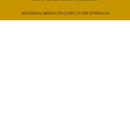
ADS DIGITAL MEDIA LTDA | CNPJ: 47.588.797/0001-53