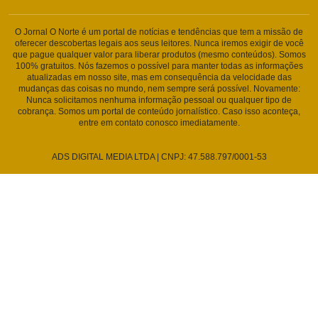
O Jornal O Norte é um portal de notícias e tendências que tem a missão de
oferecer descobertas legais aos seus leitores. Nunca iremos exigir de você
que pague qualquer valor para liberar produtos (mesmo conteúdos). Somos
100% gratuitos. Nós fazemos o possível para manter todas as informações
atualizadas em nosso site, mas em consequência da velocidade das
mudanças das coisas no mundo, nem sempre será possível. Novamente:
Nunca solicitamos nenhuma informação pessoal ou qualquer tipo de
cobrança. Somos um portal de conteúdo jornalístico. Caso isso aconteça,
entre em contato conosco imediatamente.
ADS DIGITAL MEDIA LTDA | CNPJ: 47.588.797/0001-53