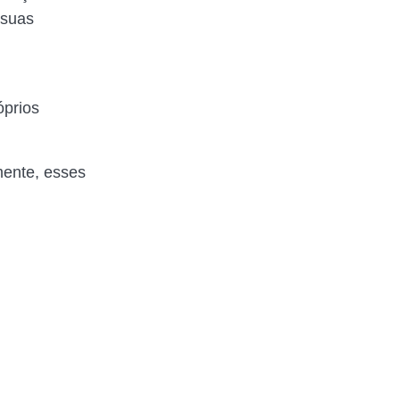
 suas
óprios
mente, esses