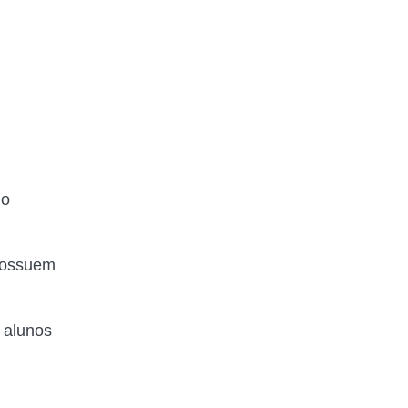
 o
 possuem
s alunos