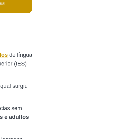
tual
dos
de língua
erior (IES)
qual surgiu
ncias sem
s e adultos