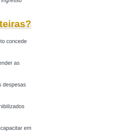
o ingresso
teiras?
eto concede
ender as
as despesas
ibilizados
 capacitar em