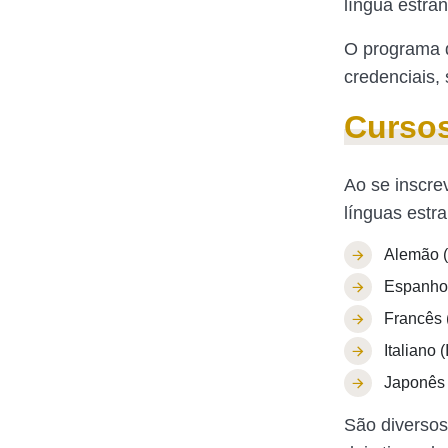
língua estran
O programa d
credenciais, 
Cursos
Ao se inscre
línguas estra
Alemão (
Espanhol
Francês 
Italiano (
Japonês 
São diversos