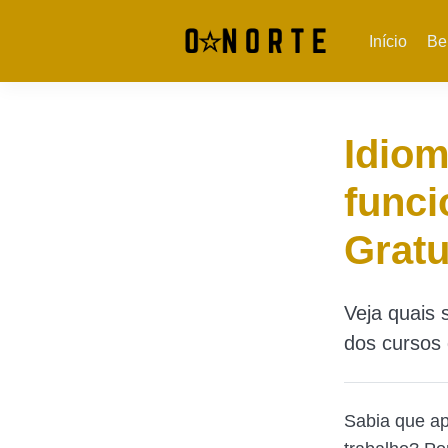
Início
Be
Idio
funci
Gratu
Veja quais 
dos cursos 
Sabia que ap