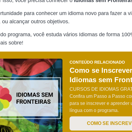
r isso, você precisa conhecer o
Idiomas sem Fronteira
rtunidade para conhecer um idioma novo para fazer a 
 ou alcançar outros objetivos.
 do programa, você estuda vários Idiomas de forma 100
ais sobre!
CONTEÚDO RELACIONADO
Como se Inscreve
Idiomas sem Front
CURSOS DE IDIOMAS GRAT
Confira um Passo a Passo co
para se inscrever e aprender
língua com o programa.
COMO SE INSCRE