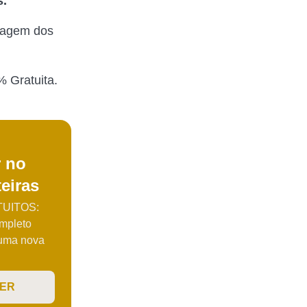
s.
viagem dos
% Gratuita.
r no
eiras
UITOS:
mpleto
 uma nova
VER