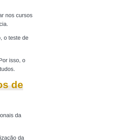
ar nos cursos
cia.
 o teste de
Por isso, o
tudos.
os de
ionais da
rização da