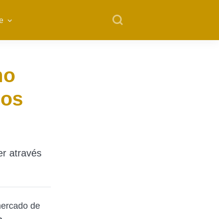
e
mo
sos
er através
mercado de