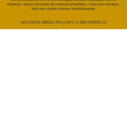
cobrança. Somos um portal de conteúdo jornalístico. Caso isso aconteça,
entre em contato conosco imediatamente.
ADS DIGITAL MEDIA LTDA | CNPJ: 47.588.797/0001-53