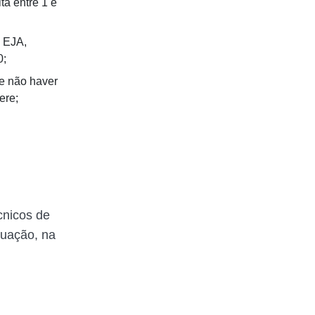
ita entre 1 e
, EJA,
0;
 e não haver
ere;
cnicos de
duação, na