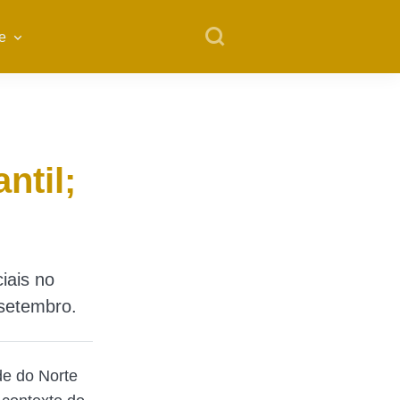
e
ntil;
iais no
 setembro.
de do Norte