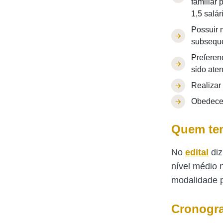
familiar 
1,5 salár
Possuir 
subseque
Preferen
sido ate
Realizar 
Obedecer
Quem tem
No
edital
diz
nível médio 
modalidade p
Cronogr