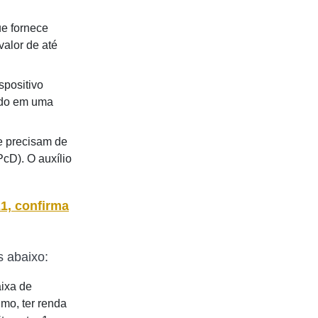
e fornece
alor de até
spositivo
ido em uma
e precisam de
cD). O auxílio
1, confirma
s abaixo:
aixa de
imo, ter renda