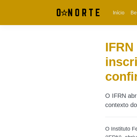
Início
Be
IFRN 
inscr
confi
O IFRN abri
contexto do
O Instituto 