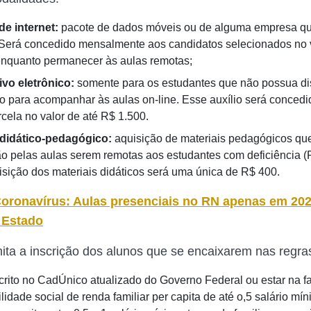
de internet:
pacote de dados móveis ou de alguma empresa qu
. Será concedido mensalmente aos candidatos selecionados no v
nquanto permanecer às aulas remotas;
ivo eletrônico:
somente para os estudantes que não possua di
 para acompanhar às aulas on-line. Esse auxílio será conced
rcela no valor de até R$ 1.500.
 didático-pedagógico:
aquisição de materiais pedagógicos qu
o pelas aulas serem remotas aos estudantes com deficiência (P
isição dos materiais didáticos será uma única de R$ 400.
oronavírus: Aulas presenciais no RN apenas em 202
 Estado
ita a inscrição dos alunos que se encaixarem nas regra
scrito no CadÚnico atualizado do Governo Federal ou estar na f
lidade social de renda familiar per capita de até o,5 salário mín