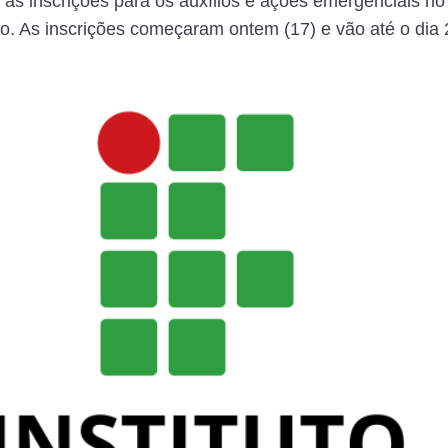
u as inscrições para os auxílios e ações emergenciais no
o. As inscrições começaram ontem (17) e vão até o dia 