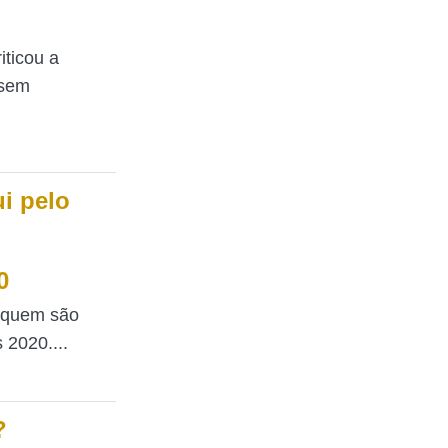
ticou a
(sem
i pelo
0
r quem são
 2020....
?