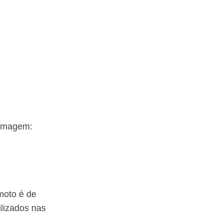
 (Imagem:
moto é de
ilizados nas