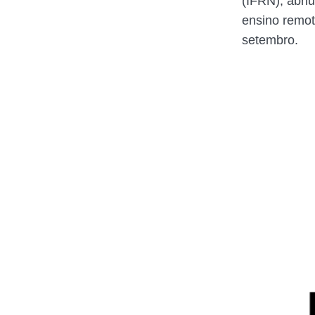
(IFRN), abri
ensino remot
setembro.