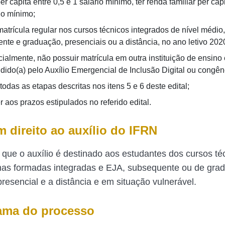
per capita entre 0,5 e 1 salário mínimo, ter renda familiar per cap
io mínimo;
matrícula regular nos cursos técnicos integrados de nível médio
nte e graduação, presenciais ou a distância, no ano letivo 202
cialmente, não possuir matrícula em outra instituição de ensino
ndido(a) pelo Auxílio Emergencial de Inclusão Digital ou congên
todas as etapas descritas nos itens 5 e 6 deste edital;
 aos prazos estipulados no referido edital.
 direito ao auxílio do IFRN
 que o auxílio é destinado aos estudantes dos cursos té
nas formadas integradas e EJA, subsequente ou de gra
resencial e a distância e em situação vulnerável.
ama do processo