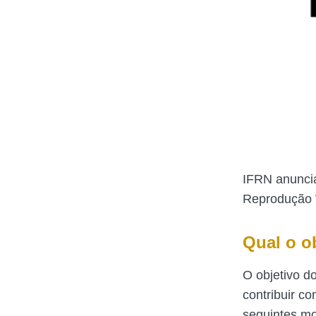
IFRN anuncia
Reprodução 
Qual o ob
O objetivo d
contribuir c
seguintes mo