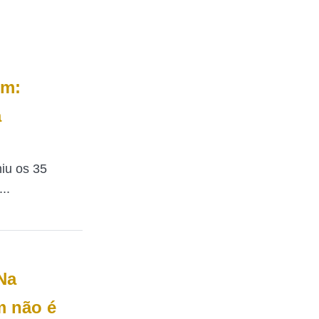
ém:
a
niu os 35
..
Na
m não é