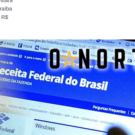
stará
raíba
e R$