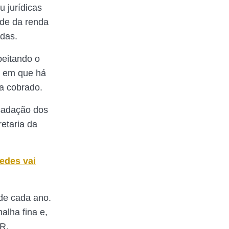
u jurídicas
nde da renda
idas.
peitando o
a em que há
a cobrado.
ecadação dos
retaria da
edes vai
 de cada ano.
alha fina e,
IR.