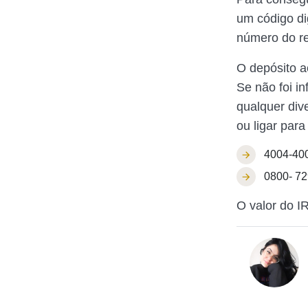
um código di
número do re
O depósito a
Se não foi i
qualquer div
ou ligar par
4004-400
0800- 729
O valor do I