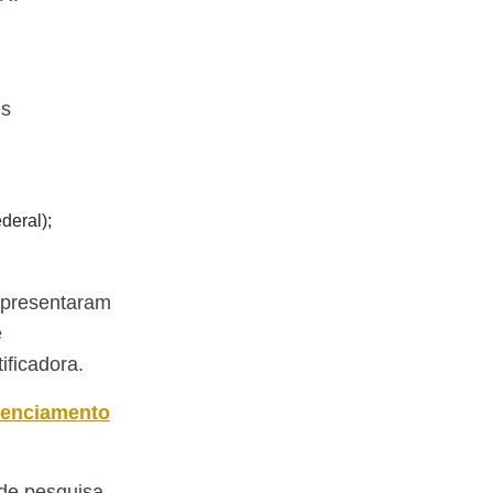
Os
deral);
apresentaram
e
ificadora.
cenciamento
 de pesquisa