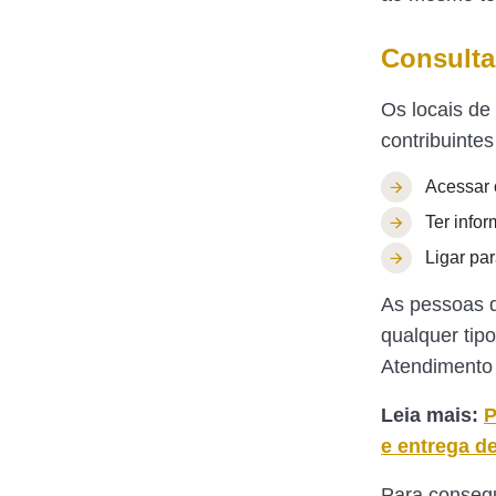
Consultar
Os locais de
contribuinte
Acessar o
Ter info
Ligar pa
As pessoas q
qualquer tip
Atendimento 
Leia mais:
P
e entrega d
Para consegui