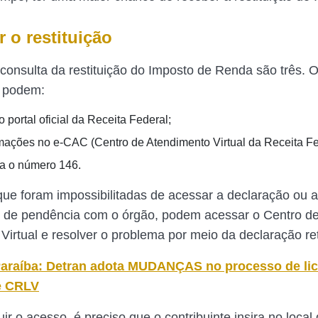
 o restituição
 consulta da restituição do Imposto de Renda são três. 
s podem:
 portal oficial da Receita Federal;
rmações no e-CAC (Centro de Atendimento Virtual da Receita Fe
ra o número 146.
ue foram impossibilitadas de acessar a declaração ou 
o de pendência com o órgão, podem acessar o Centro d
Virtual e resolver o problema por meio da declaração ret
araíba: Detran adota MUDANÇAS no processo de li
e CRLV
r o acesso, é preciso que o contribuinte insira no local