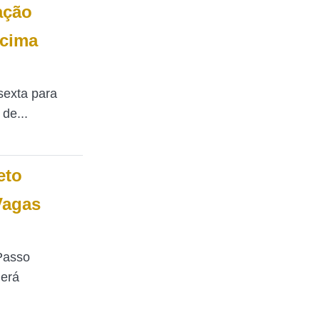
ação
acima
sexta para
de...
eto
Vagas
 Passo
derá