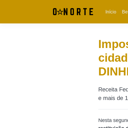
Início
Be
Impos
cidad
DINH
Receita Fed
e mais de 1
Nesta segund