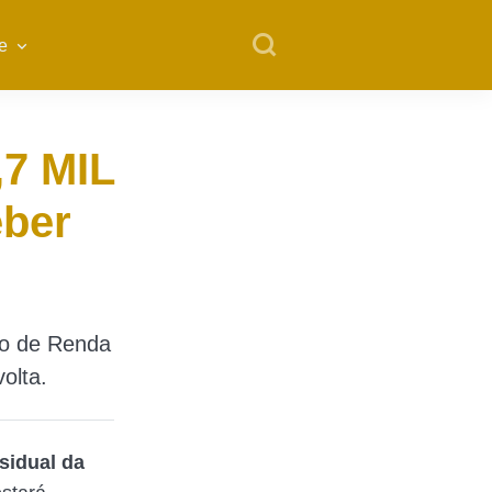
e
,7 MIL
eber
to de Renda
olta.
sidual da