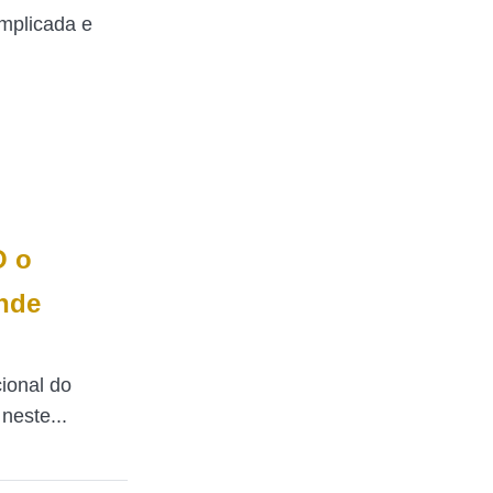
mplicada e
O o
onde
ional do
neste...