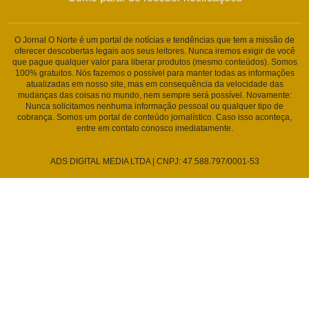
O Jornal O Norte é um portal de notícias e tendências que tem a missão de
oferecer descobertas legais aos seus leitores. Nunca iremos exigir de você
que pague qualquer valor para liberar produtos (mesmo conteúdos). Somos
100% gratuitos. Nós fazemos o possível para manter todas as informações
atualizadas em nosso site, mas em consequência da velocidade das
mudanças das coisas no mundo, nem sempre será possível. Novamente:
Nunca solicitamos nenhuma informação pessoal ou qualquer tipo de
cobrança. Somos um portal de conteúdo jornalístico. Caso isso aconteça,
entre em contato conosco imediatamente.
ADS DIGITAL MEDIA LTDA | CNPJ: 47.588.797/0001-53