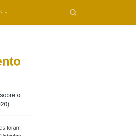
e
ento
 sobre o
20).
ões foram