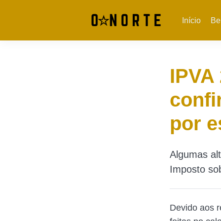
Início
Be
IPVA 
confi
por e
Algumas alt
Imposto so
Devido aos r