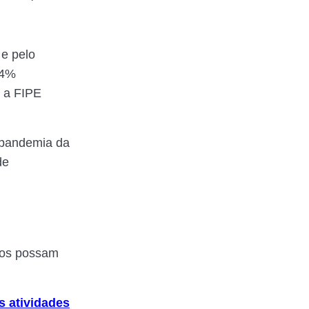
e pelo
 4%
é a FIPE
 pandemia da
de
ãos possam
s atividades