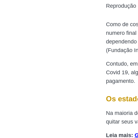
Reprodução 
Como de cost
numero final
dependendo d
(Fundação In
Contudo, em
Covid 19, al
pagamento.
Os estad
Na maioria 
quitar seus v
Leia mais:
G