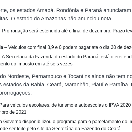
orte, os estados Amapá, Rondônia e Paraná anunciaram
itas. O estado do Amazonas não anunciou nota.
 Prorrogação será estendida até o final de dezembro. Prazo tev
ia
– Veiculos com final 8,9 e 0 podem pagar até o dia 30 de de
 A Secretaria da Fazenda do estado do Paraná, está oferecend
ento do imposto em até seis vezes.
 do Nordeste, Pernambuco e Tocantins ainda não tem n
s estados da Bahia, Ceará, Maranhão, Piauí e Paraíb
prorrogações:
Para veículos escolares, de turismo e autoescolas o IPVA 2020
mbro de 2021
o Governo disponibilizou o programa para o parcelamento do i
ode ser feito pelo site da Secretária da Fazendo do Ceará.