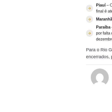
Piauí
– O
final é a
Maranh
Paraíba
por falt
dezembro
Para o Rio G
encerrados, 