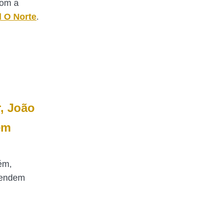
com a
l O Norte
.
, João
em
ém,
pendem