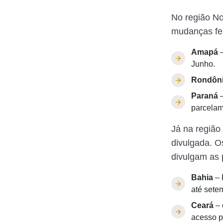
No região N
mudanças fe
Amapá
–
Junho.
Rondôn
Paraná
–
parcelam
Já na região
divulgada. O
divulgam as 
Bahia
– 
até sete
Ceará
– 
acesso p