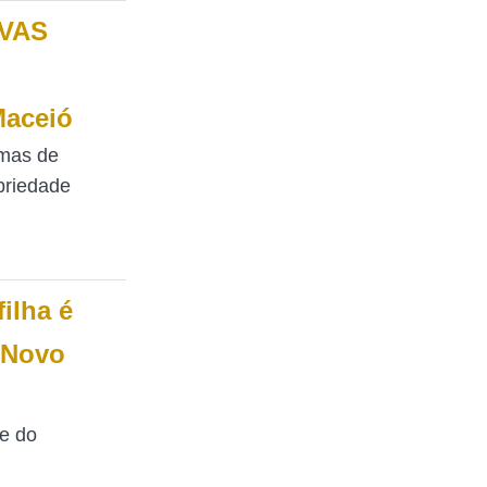
OVAS
Maceió
rmas de
priedade
filha é
 Novo
te do