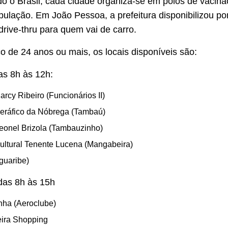
 o Brasil, cada cidade organiza-se em pólos de vacina
pulação. Em João Pessoa, a prefeitura disponibilizou pon
rive-thru para quem vai de carro.
co de 24 anos ou mais, os locais disponíveis são:
as 8h às 12h:
rcy Ribeiro (Funcionários II)
eráfico da Nóbrega (Tambaú)
eonel Brizola (Tambauzinho)
ultural Tenente Lucena (Mangabeira)
guaribe)
 das 8h às 15h
ha (Aeroclube)
ira Shopping