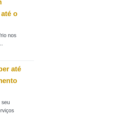
m
 até o
rio nos
..
ber até
mento
 seu
rviços