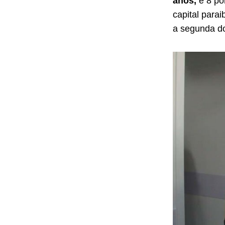
anos,
e 8 po
capital para
a segunda dos