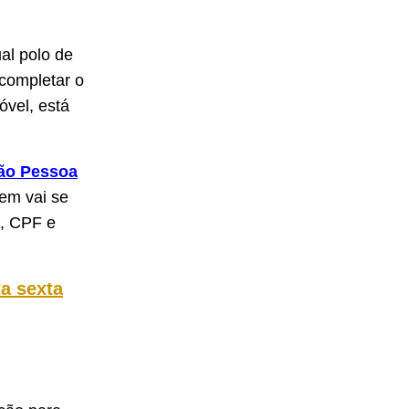
al polo de
 completar o
óvel, está
ão Pessoa
em vai se
S, CPF e
ta sexta