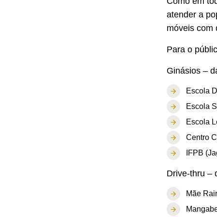
Como em todo
atender a po
móveis com d
Para o públi
Ginásios – d
Escola Da
Escola S
Escola L
Centro C
IFPB (Ja
Drive-thru –
Mãe Rain
Mangabe