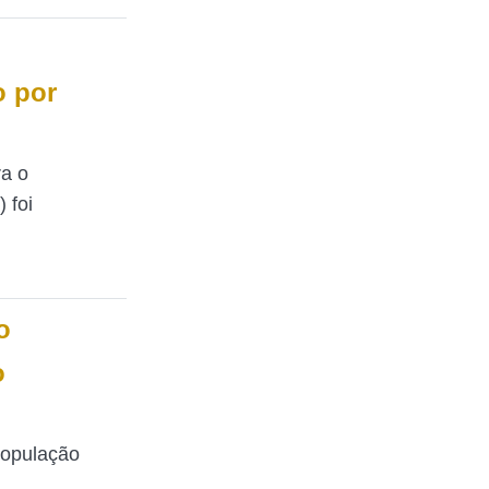
o por
a o
 foi
o
o
opulação