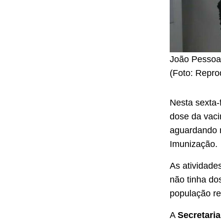
João Pessoa
(Foto: Repr
Nesta sexta-
dose da vaci
aguardando n
Imunização.
As atividade
não tinha dos
população re
A
Secretari