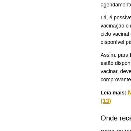
agendamento 
Lá, é possív
vacinação o 
ciclo vacina
disponível p
Assim, para f
estão dispon
vacinar, dev
comprovante
N
Leia mais:
(13)
Onde rec