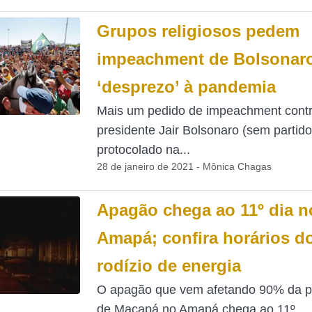
Grupos religiosos pedem
impeachment de Bolsonar
‘desprezo’ à pandemia
Mais um pedido de impeachment contr
presidente Jair Bolsonaro (sem partido)
protocolado na...
28 de janeiro de 2021 - Mônica Chagas
Apagão chega ao 11º dia n
Amapá; confira horários d
rodízio de energia
O apagão que vem afetando 90% da p
de Macapá no Amapá chega ao 11º...