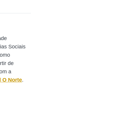
ade
ias Sociais
Como
rtir de
com a
l O Norte
.