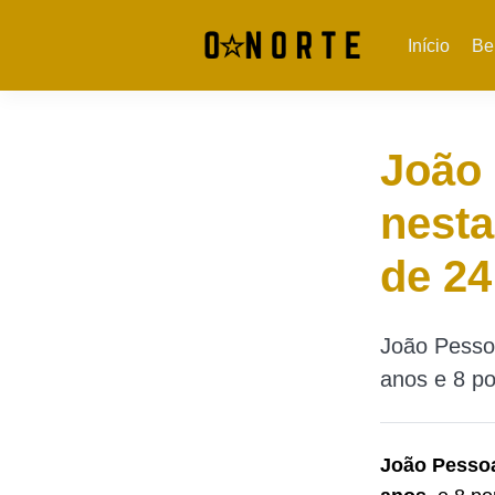
Início
Be
João
nesta
de 24
João Pesso
anos e 8 po
João Pessoa