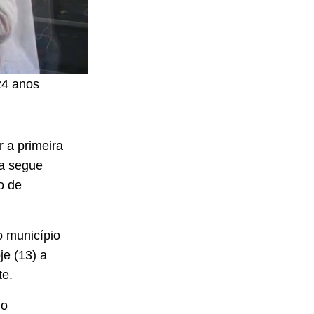
24 anos
 a primeira
na segue
o de
 município
je (13) a
te.
do