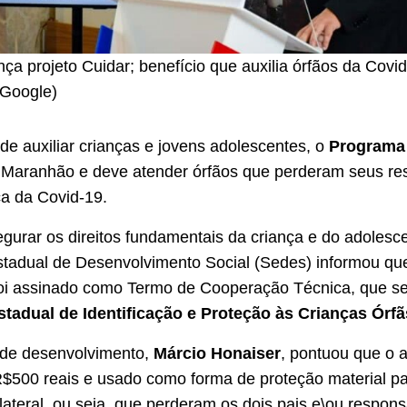
ça projeto Cuidar; benefício que auxilia órfãos da Covid
Google)
e auxiliar crianças e jovens adolescentes, o
Programa
 Maranhão e deve atender órfãos que perderam seus re
ça da Covid-19.
gurar os direitos fundamentais da criança e do adolesce
stadual de Desenvolvimento Social (Sedes) informou qu
i assinado como Termo de Cooperação Técnica, que se
stadual de Identificação e Proteção às Crianças Órf
 de desenvolvimento,
Márcio Honaiser
, pontuou que o a
R$500 reais e usado como forma de proteção material 
ilateral, ou seja, que perderam os dois pais e\ou respons