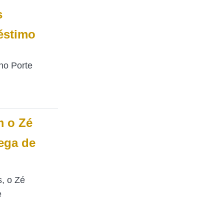
s
éstimo
no Porte
m o Zé
rega de
, o Zé
e