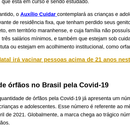
 que está em curso e sendo estudado.
antido, o
Auxílio Cuidar
contemplará as crianças e ado
nte de residência fixa, que tenham perdido seus genito
to, em território maranhense, e cuja família não possuí
 três salários mínimos, e também que estejam sob cuid
tituta ou estejam em acolhimento institucional, como orf
atal irá vacinar pessoas acima de 21 anos nes
e órfãos no Brasil pela Covid-19
 quantidade de órfãos pela Covid-19 já apresenta um nú
crianças e adolescentes. Esse número é referente ao m
ril de 2021. Globalmente, a marca chega ao trágico núm
fãos.