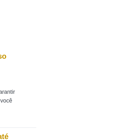
so
rantir
 você
té