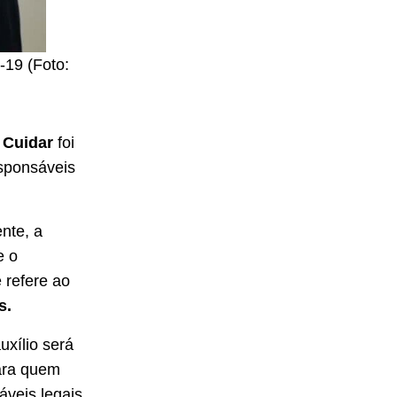
-19 (Foto:
 Cuidar
foi
sponsáveis
nte, a
e o
 refere ao
ãs.
uxílio será
para quem
áveis legais.