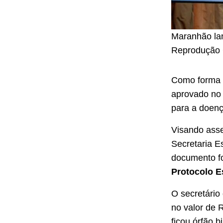
Maranhão lan
Reprodução 
Como forma d
aprovado no
para a doen
Visando asse
Secretaria E
documento fo
Protocolo E
O secretário
no valor de 
ficou órfão b