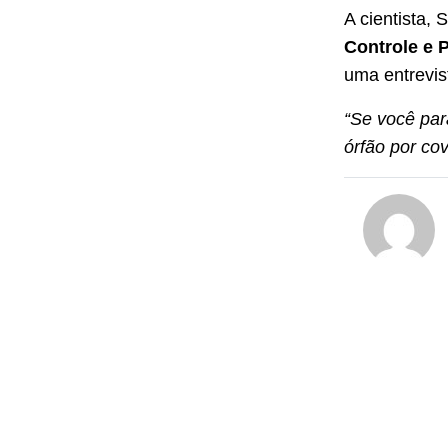
A cientista,
Controle e 
uma entrevis
“Se você par
órfão por co