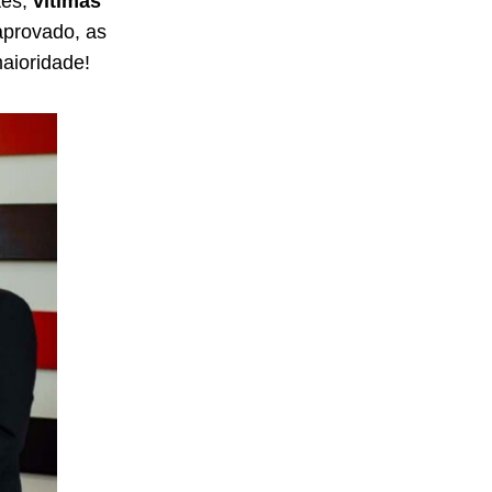
tes,
vítimas
aprovado, as
aioridade!