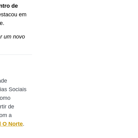
tro de
estacou em
e.
er um novo
ade
ias Sociais
Como
rtir de
com a
l O Norte
.