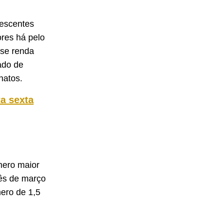
lescentes
res há pelo
sse renda
ado de
anatos.
ta sexta
mero maior
ês de março
ero de 1,5