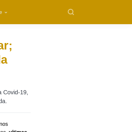
e
ar;
da
a Covid-19,
da.
anos