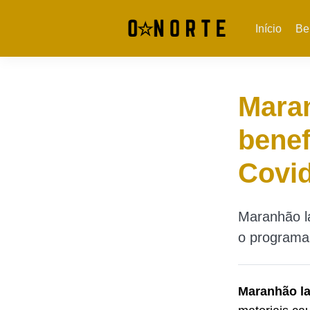
Início
Be
Maran
benef
Covi
Maranhão la
o programa 
Maranhão la