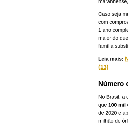
maranhense,
Caso seja m
com comprova
1 ano comple
maior do que
família subs
N
Leia mais:
(13)
Número d
No Brasil, a
que
100 mil
de 2020 e ab
milhão de ór