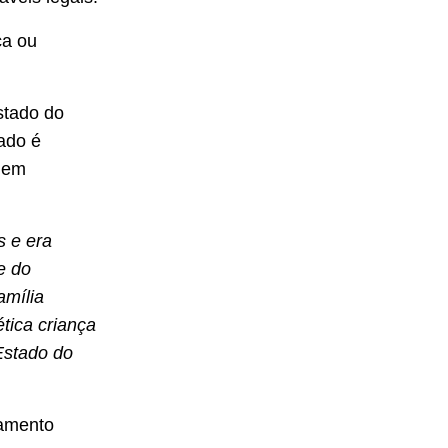
ça ou
stado do
ado é
s em
s e era
e do
amília
tica criança
Estado do
lamento