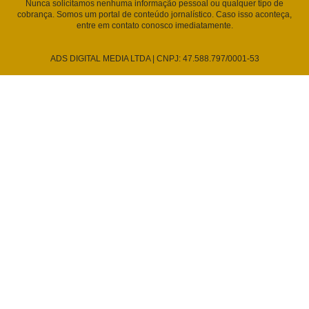
Nunca solicitamos nenhuma informação pessoal ou qualquer tipo de
cobrança. Somos um portal de conteúdo jornalístico. Caso isso aconteça,
entre em contato conosco imediatamente.
ADS DIGITAL MEDIA LTDA | CNPJ: 47.588.797/0001-53