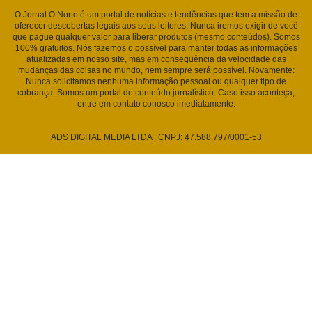
O Jornal O Norte é um portal de notícias e tendências que tem a missão de
oferecer descobertas legais aos seus leitores. Nunca iremos exigir de você
que pague qualquer valor para liberar produtos (mesmo conteúdos). Somos
100% gratuitos. Nós fazemos o possível para manter todas as informações
atualizadas em nosso site, mas em consequência da velocidade das
mudanças das coisas no mundo, nem sempre será possível. Novamente:
Nunca solicitamos nenhuma informação pessoal ou qualquer tipo de
cobrança. Somos um portal de conteúdo jornalístico. Caso isso aconteça,
entre em contato conosco imediatamente.
ADS DIGITAL MEDIA LTDA | CNPJ: 47.588.797/0001-53