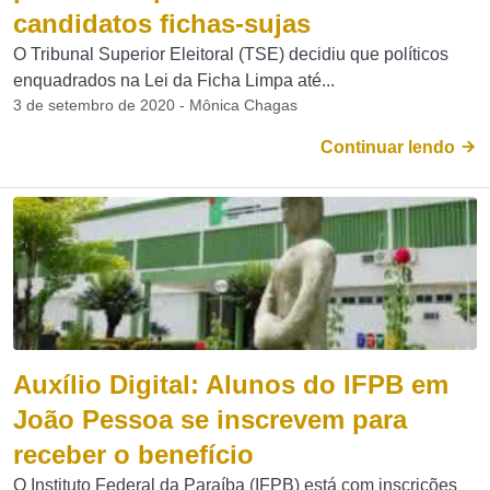
candidatos fichas-sujas
O Tribunal Superior Eleitoral (TSE) decidiu que políticos
enquadrados na Lei da Ficha Limpa até...
3 de setembro de 2020 - Mônica Chagas
Continuar lendo
Auxílio Digital: Alunos do IFPB em
João Pessoa se inscrevem para
receber o benefício
O Instituto Federal da Paraíba (IFPB) está com inscrições