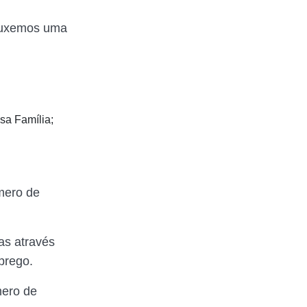
rouxemos uma
sa Família;
úmero de
as através
prego.
mero de