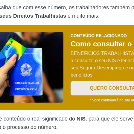
saiba que com esse número, os trabalhadores também 
seus Direitos Trabalhistas
e muito mais.
CONTEÚDO RELACIONADO
Como consultar o
BENEFÍCIOS TRABALHISTAS
a consultar o seu NIS e ter a
seu Seguro-Desemprego e ou
benefícios.
QUERO CONSULT
* Você continuará no site a
e conteúdo o real significado do
NIS
, para que ele serv
o o processo do número.