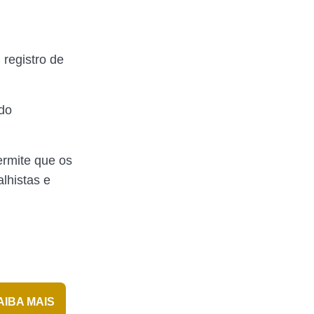
registro de
ído
ermite que os
lhistas e
AIBA MAIS