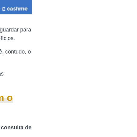
 guardar para
fícios.
ê, contudo, o
as
m o
a
consulta de