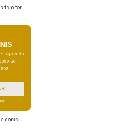
podem ter
 NIS
: Aprenda
cesso ao
tros
AR
tual
e e como