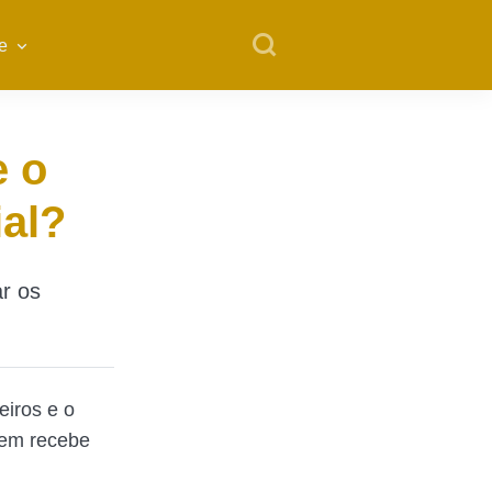
e
e o
ial?
r os
eiros e o
uem recebe