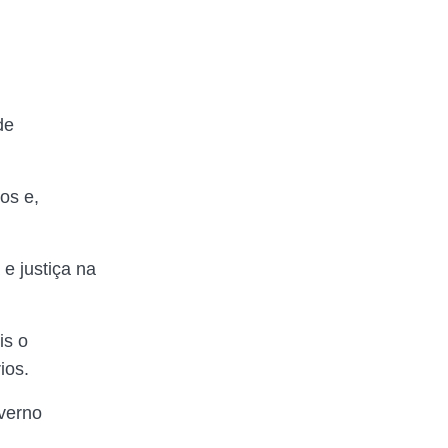
de
os e,
e justiça na
is o
ios.
overno