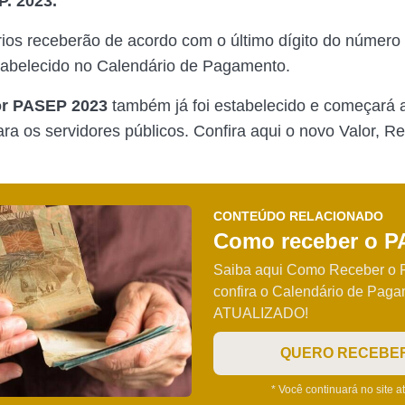
. 2023.
rios receberão de acordo com o último dígito do número 
tabelecido no Calendário de Pagamento.
or PASEP 2023
também já foi estabelecido e começará 
ra os servidores públicos. Confira aqui o novo Valor, R
CONTEÚDO RELACIONADO
Como receber o 
Saiba aqui Como Receber o
confira o Calendário de Pag
ATUALIZADO!
QUERO RECEBE
* Você continuará no site a