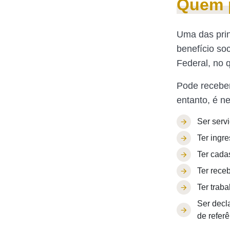
Quem 
Uma das prin
benefício soc
Federal, no 
Pode recebe
entanto, é n
Ser servi
Ter ingr
Ter cada
Ter rece
Ter trab
Ser decl
de referê