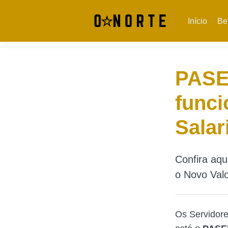
Início
Be
PASE
func
Salar
Confira aqu
o Novo Valo
Os Servidores