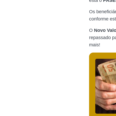
está o
PASEP
Os beneficiá
conforme es
O
Novo Val
repassado pa
mais!