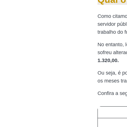
Como citamos
servidor públ
trabalho do f
No entanto, 
sofreu altera
1.320,00.
Ou seja, é p
os meses tra
Confira a s