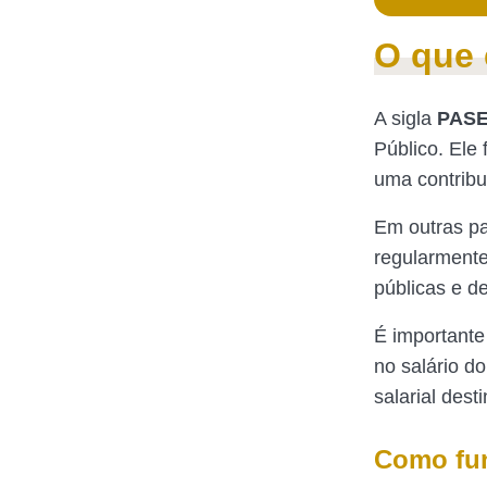
O que 
A sigla
PAS
Público. Ele 
uma contribu
Em outras pa
regularmente
públicas e d
É importante
no salário do
salarial des
Como fun