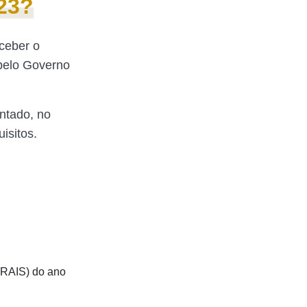
23?
ceber o
 pelo Governo
ntado, no
uisitos.
(RAIS) do ano