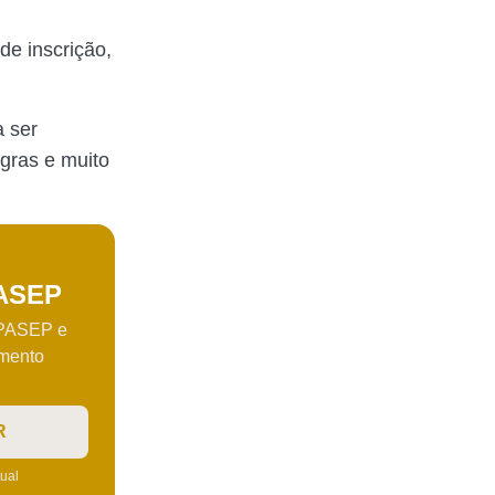
de inscrição,
a ser
egras e muito
PASEP
 PASEP e
amento
R
tual