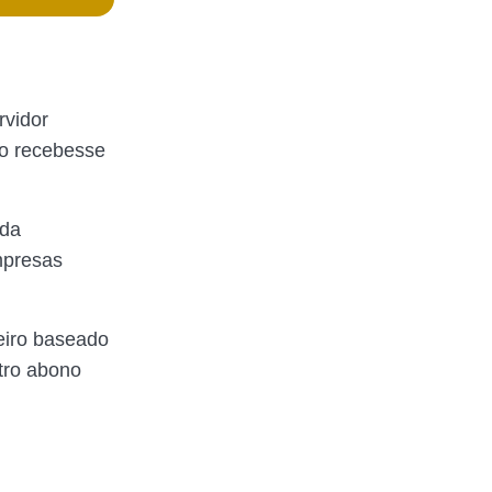
rvidor
co recebesse
ida
mpresas
eiro baseado
utro abono