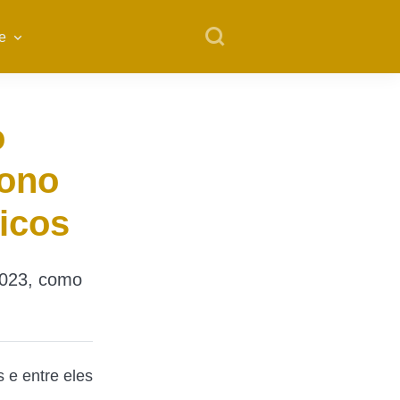
e
o
bono
licos
2023, como
s e entre eles