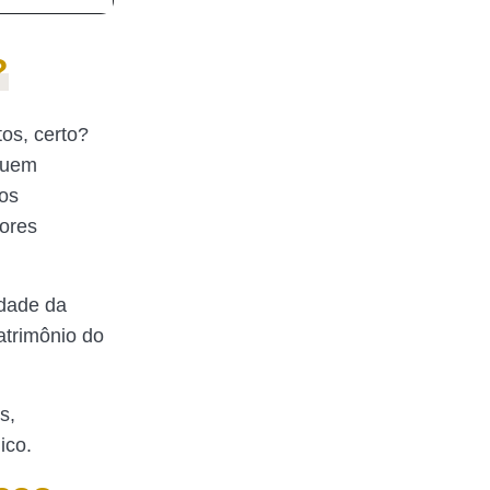
?
os, certo?
suem
aos
dores
idade da
trimônio do
s,
ico.