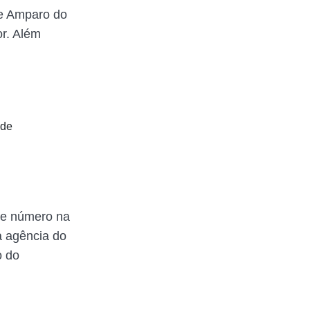
de Amparo do
or. Além
 de
se número na
a agência do
o do