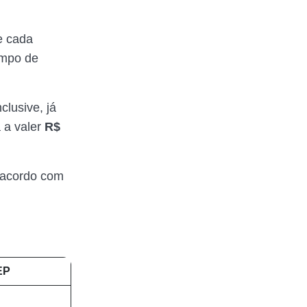
e cada
empo de
clusive, já
a a valer
R$
 acordo com
EP