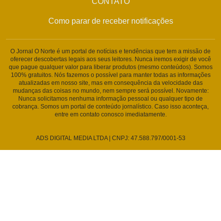
CONTATO
Como parar de receber notificações
O Jornal O Norte é um portal de notícias e tendências que tem a missão de
oferecer descobertas legais aos seus leitores. Nunca iremos exigir de você
que pague qualquer valor para liberar produtos (mesmo conteúdos). Somos
100% gratuitos. Nós fazemos o possível para manter todas as informações
atualizadas em nosso site, mas em consequência da velocidade das
mudanças das coisas no mundo, nem sempre será possível. Novamente:
Nunca solicitamos nenhuma informação pessoal ou qualquer tipo de
cobrança. Somos um portal de conteúdo jornalístico. Caso isso aconteça,
entre em contato conosco imediatamente.
ADS DIGITAL MEDIA LTDA | CNPJ: 47.588.797/0001-53