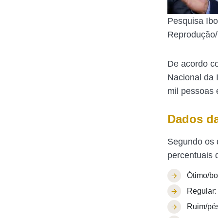
Pesquisa Ibo
Reprodução/
De acordo co
Nacional da 
mil pessoas 
Dados da
Segundo os d
percentuais 
Ótimo/b
Regular:
Ruim/pé