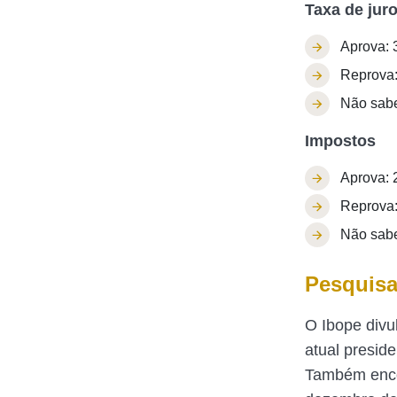
Taxa de jur
Aprova: 
Reprova
Não sab
Impostos
Aprova: 
Reprova
Não sab
Pesquisa
O Ibope div
atual presid
Também encom