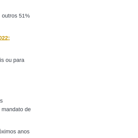
; outros 51%
022;
is ou para
os
e mandato de
róximos anos