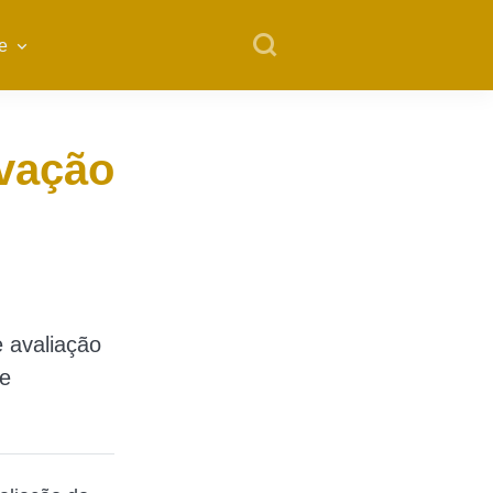
e
ovação
e avaliação
de