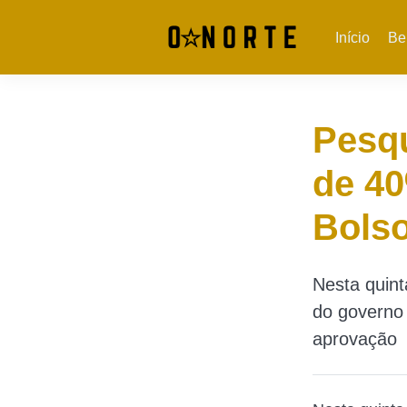
Início
Be
Pesqu
de 40
Bols
Nesta quint
do governo
aprovação