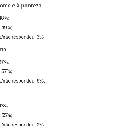
ome e à pobreza
48%;
: 49%;
e/não respondeu: 3%
nte
37%;
: 57%;
/não respondeu: 6%.
43%;
: 55%;
/não respondeu: 2%.