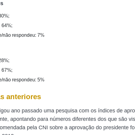
os
30%;
: 64%;
e/não respondeu: 7%
28%;
: 67%;
e/não respondeu: 5%
s anteriores
ulgou ano passado uma pesquisa com os índices de apr
ente, apontando para números diferentes dos que são vis
endada pela CNI sobre a aprovação do presidente foi