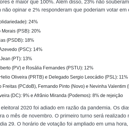
tores é maior que 100%. Além disso, 23% não souberam
m não opinar e 2% responderam que poderiam votar em 
olidariedade): 24%
 Morais (PSB): 20%
ias (PSDB): 18%
 Azevedo (PSC): 14%
Jean (PT): 13%
lberto (PV) e Rosália Fernandes (PSTU): 12%
Helio Oliveira (PRTB) e Delegado Sergio Leocádio (PSL): 11%
 Freitas (PCdoB), Fernando Pinto (Novo) e Nevinha Valentim 
iveira (DC): 9% e Afrânio Miranda (Podemos): 8% de rejeição
 eleitoral 2020 foi adiado em razão da pandemia. Os di
a o mês de novembro. O primeiro turno será realizado n
dia 29. O horário de votação foi ampliado em uma hor