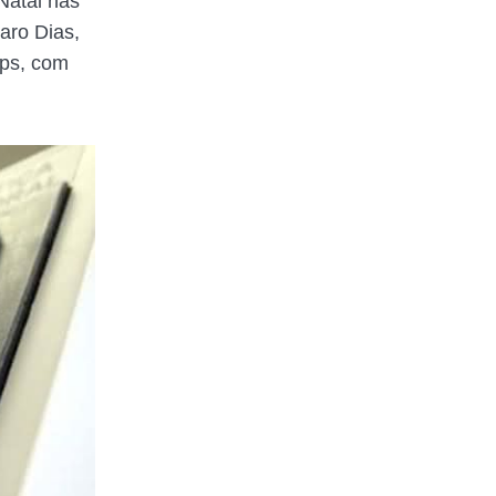
Natal nas
varo Dias,
lps, com