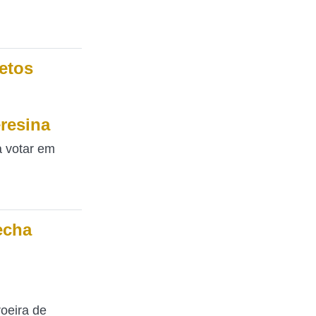
jetos
eresina
a votar em
echa
oeira de