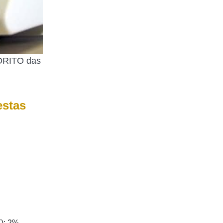
VORITO das
estas
): 2%