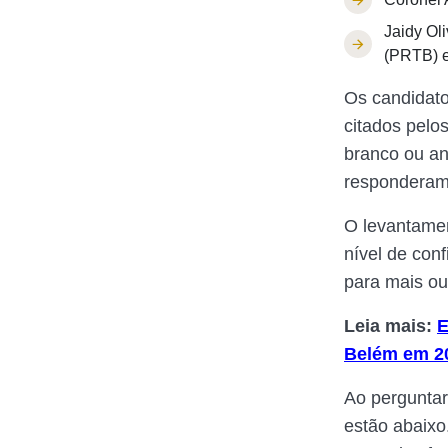
Jaidy Ol
(PRTB) e
Os candidato
citados pelo
branco ou an
responderam
O levantamen
nível de con
para mais ou
Leia mais:
E
Belém em 2
Ao perguntar
estão abaixo