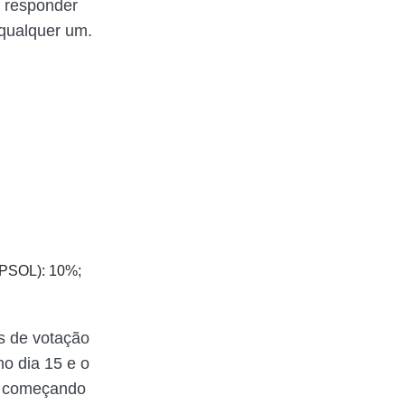
 responder
qualquer um.
(PSOL): 10%;
as de votação
o dia 15 e o
a, começando