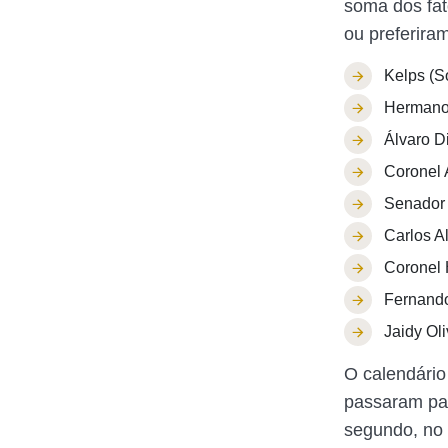
soma dos fa
ou preferira
Kelps (S
Hermano
Álvaro D
Coronel
Senador 
Carlos A
Coronel 
Fernando
Jaidy Ol
O calendário
passaram par
segundo, no 