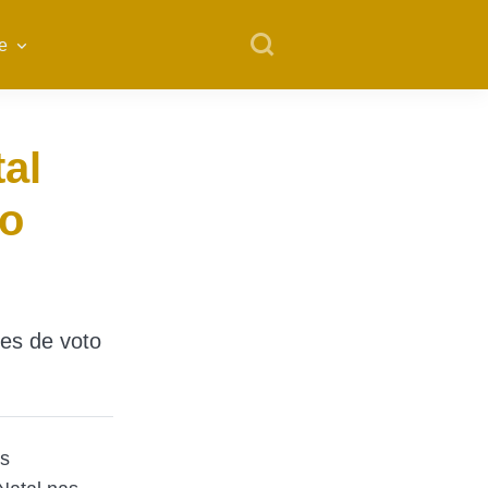
e
al
to
es de voto
os