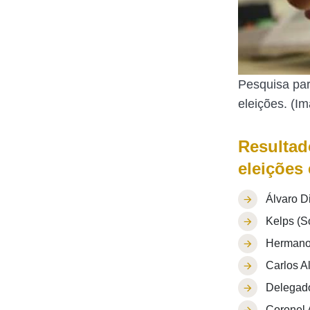
Pesquisa par
eleições. (I
Resultad
eleições
Álvaro D
Kelps (S
Hermano
Carlos A
Delegado
Coronel 