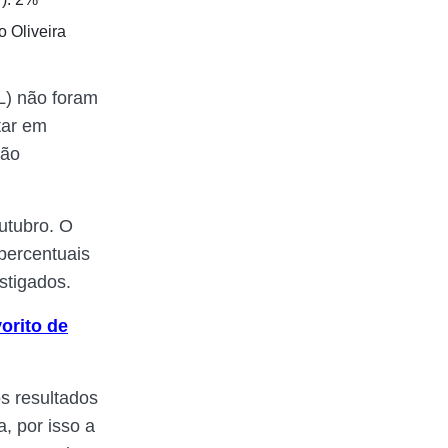
 Oliveira
L) não foram
tar em
não
outubro. O
percentuais
stigados.
orito de
s resultados
, por isso a