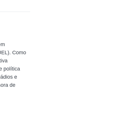
em
(UEL). Como
tiva
 política
rádios e
sora de