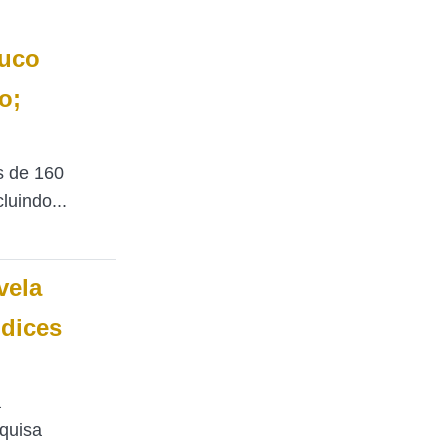
uco
o;
s de 160
luindo...
vela
dices
a
quisa