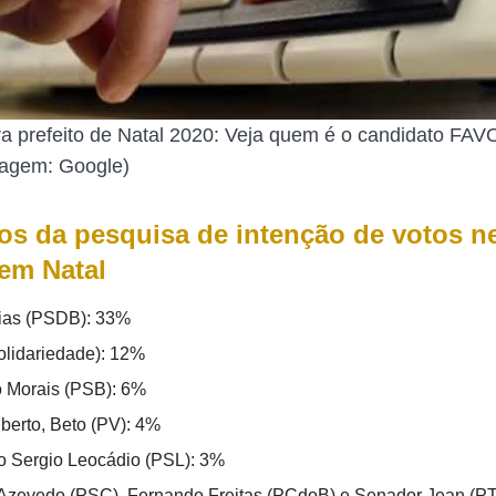
a prefeito de Natal 2020: Veja quem é o candidato FA
magem: Google)
os da pesquisa de intenção de votos n
 em Natal
ias (PSDB): 33%
olidariedade): 12%
 Morais (PSB): 6%
lberto, Beto (PV): 4%
 Sergio Leocádio (PSL): 3%
Azevedo (PSC), Fernando Freitas (PCdoB) e Senador Jean (PT