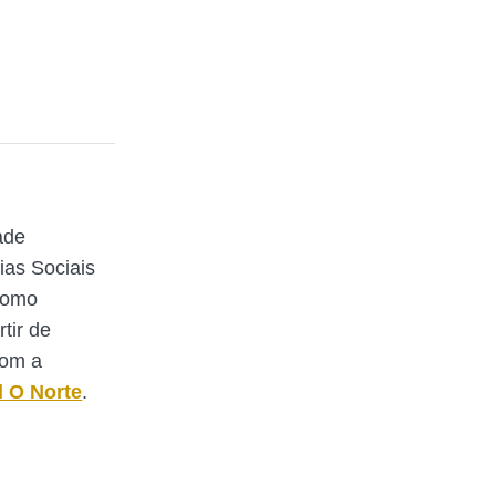
ade
ias Sociais
Como
rtir de
com a
l O Norte
.