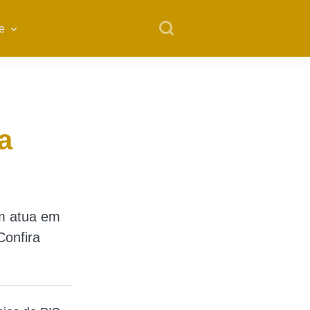
e
a
m atua em
Confira