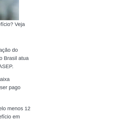
fício? Veja
ração do
 Brasil atua
PASEP.
Caixa
 ser pago
pelo menos 12
efício em