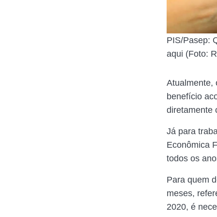
PIS/Pasep: Q
aqui (Foto: 
Atualmente, 
benefício ac
diretamente 
Já para trab
Econômica Fe
todos os ano
Para quem de
meses, refer
2020, é nece