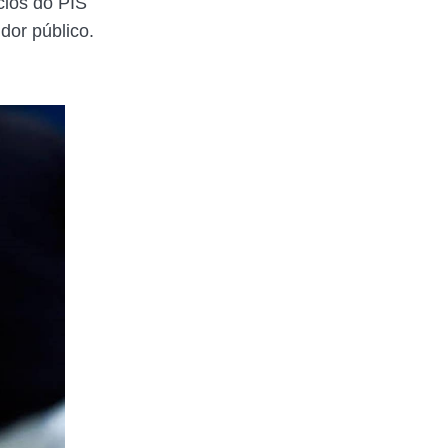
cios do PIS
or público.