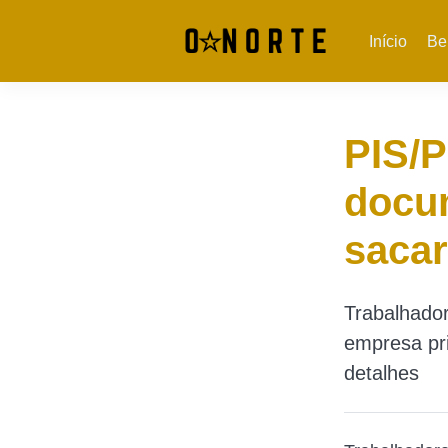
Início
Be
PIS/P
docu
sacar
Trabalhado
empresa pri
detalhes