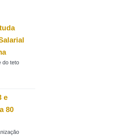
tuda
alarial
ma
e do teto
 e
a 80
anização