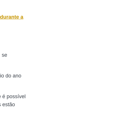
 durante a
l se
io do ano
 é possível
s estão