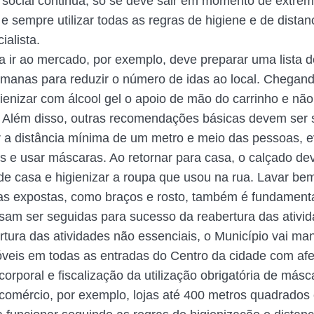
 social continua, só se deve sair em momento de extre
e sempre utilizar todas as regras de higiene e de distan
ialista.
 ir ao mercado, por exemplo, deve preparar uma lista 
manas para reduzir o número de idas ao local. Chegan
ienizar com álcool gel o apoio de mão do carrinho e não 
. Além disso, outras recomendações básicas devem ser 
a distância mínima de um metro e meio das pessoas, ev
 e usar máscaras. Ao retornar para casa, o calçado dev
 de casa e higienizar a roupa que usou na rua. Lavar b
as expostas, como braços e rosto, também é fundamenta
sam ser seguidas para sucesso da reabertura das ativi
rtura das atividades não essenciais, o Município vai man
óveis em todas as entradas do Centro da cidade com afe
orporal e fiscalização da utilização obrigatória de másc
comércio, por exemplo, lojas até 400 metros quadrados