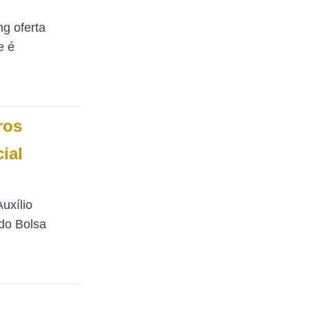
g oferta
e é
ros
ial
uxílio
do Bolsa