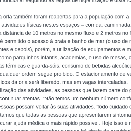
a funcionar seguindo as regras de higienização e distan
a orla também foram reabertas para a população com a
 atividades físicas nestes espaços – corrida, caminhada,
a distância de 10 metros no mesmo fluxo e 2 metros no 
á é permitido o acesso à praia e banho de mar (o uso de
ntes e depois), porém, a utilização de equipamentos e mo
 como parquinhos infantis, academias, o uso de mesas, c
as térmicas e guarda-sóis, consumo de bebidas alcoólic
qualquer ordem segue proibido. O estacionamento de v
icos da orla será liberado, mas em vagas intercaladas.
ilização das atividades, as pessoas que fazem parte do 
continuar atentas. “Não temos um nenhum número confo
ssoas possam voltar às suas atividades. Todo cuidado 
tamos que todas as pessoas que apresentarem sintoma
curar ajuda médica o mais rápido possível. Hoje isso é