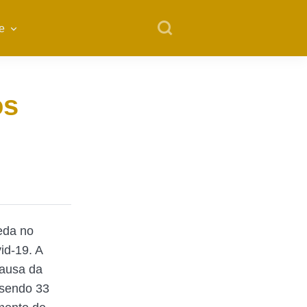
e
os
eda no
id-19. A
causa da
 sendo 33