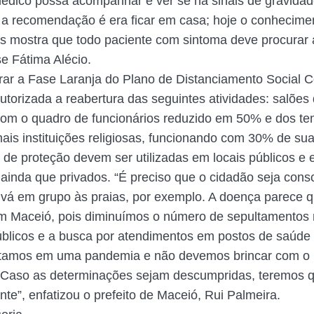
édico possa acompanhar e ver se há sinais de gravidad
, a recomendação é era ficar em casa; hoje o conhecime
 mostra que todo paciente com sintoma deve procurar 
se Fátima Alécio.
ar a Fase Laranja do Plano de Distanciamento Social C
utorizada a reabertura das seguintes atividades: salões
com o quadro de funcionários reduzido em 50% e dos te
mais instituições religiosas, funcionando com 30% de su
de proteção devem ser utilizadas em locais públicos e 
, ainda que privados. “É preciso que o cidadão seja cons
vá em grupo às praias, por exemplo. A doença parece q
m Maceió, pois diminuímos o número de sepultamentos
úblicos e a busca por atendimentos em postos de saúd
stamos em uma pandemia e não devemos brincar com o
 Caso as determinações sejam descumpridas, teremos q
te”, enfatizou o prefeito de Maceió, Rui Palmeira.