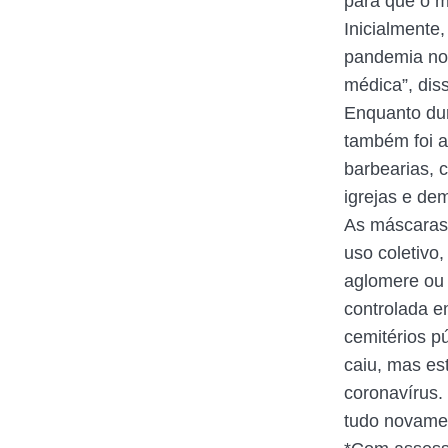
para que o m
Inicialmente
pandemia nos
médica”, dis
Enquanto dur
também foi a
barbearias, 
igrejas e de
As máscaras 
uso coletivo
aglomere ou 
controlada e
cemitérios p
caiu, mas e
coronavírus.
tudo novamen