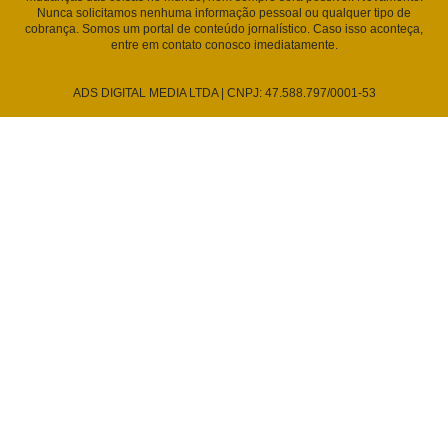
Nunca solicitamos nenhuma informação pessoal ou qualquer tipo de
cobrança. Somos um portal de conteúdo jornalístico. Caso isso aconteça,
entre em contato conosco imediatamente.
ADS DIGITAL MEDIA LTDA | CNPJ: 47.588.797/0001-53