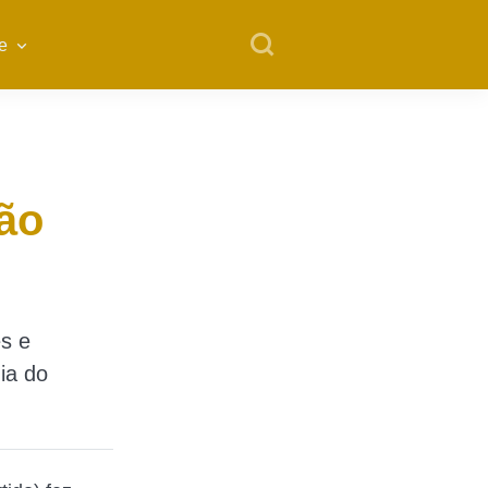
e
não
es e
ia do