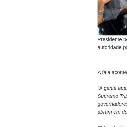
Presidente pe
autoridade p
A fala acont
“A gente ape
Supremo Trib
governadores
abram em def