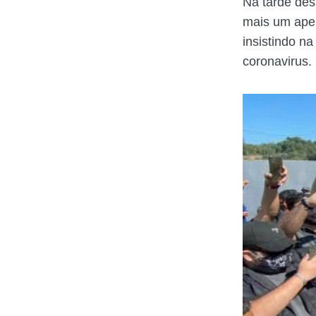
Na tarde dess
mais um apel
insistindo n
coronavirus.