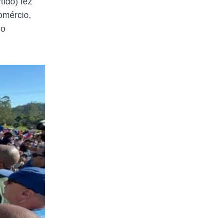
tido) fez
omércio,
do