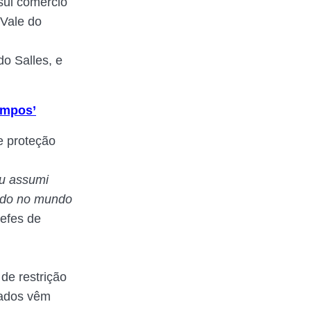
sui comércio
 Vale do
o Salles, e
tempos’
e proteção
eu assumi
tado no mundo
hefes de
de restrição
tados vêm