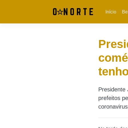
Início
Be
Presi
comér
tenho
Presidente 
prefeitos p
coronavirus