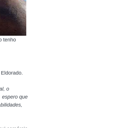
o tenho
 Eldorado.
l, o
, espero que
bilidades,