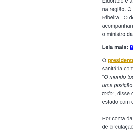
Eldorado é a
na região. O
Ribeira. O d
acompanhando
o ministro d
Leia mais:
B
O
president
sanitária co
“
O mundo tod
uma posição 
todo”
, disse
estado com 
Por conta da
de circulaçã