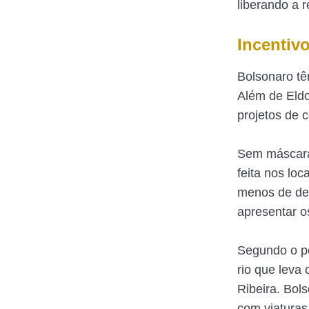
liberando a 
Incentiv
Bolsonaro t
Além de Eldo
projetos de 
Sem máscara
feita nos loc
menos de de
apresentar o
Segundo o po
rio que leva
Ribeira. Bol
com viaturas 