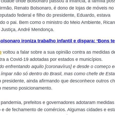
 cidade onde Bolsonaro passou a infância, a família pos
 irmão, Renato Bolsonaro, é dono de lojas de móveis no
eputado federal e filho do presidente, Eduardo, estava
 o pai. Bem como o ministro do Meio Ambiente, Ricard
a Justiça, André Mendonça.
olsonaro ironiza trabalho infantil e dispara: ‘Bons 
e
voltou a falar sobre a sua opinião contra as medidas d
ntra a Covid-19 adotadas por estados e municípios.
o enfrentando aquilo [coronavírus] e desde o começo 
ímpar não só dentro do Brasil, mas como chefe de Es
 o presidente, ainda afirmando que desconhece outros c
o mesmo posicionamento.
 pandemia, prefeitos e governadores adotaram medidas 
o e de fechamento de comércios. Algumas cidades e es