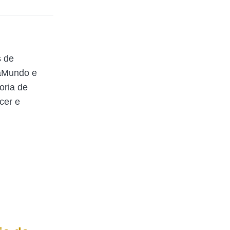
s de
raMundo e
oria de
cer e