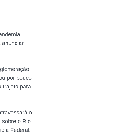
andemia.
a anunciar
aglomeração
lou por pouco
trajeto para
atravessará o
a sobre o Rio
ícia Federal,