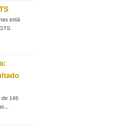
GTS
mas está
FGTS
a:
ultado
 de 145
s...