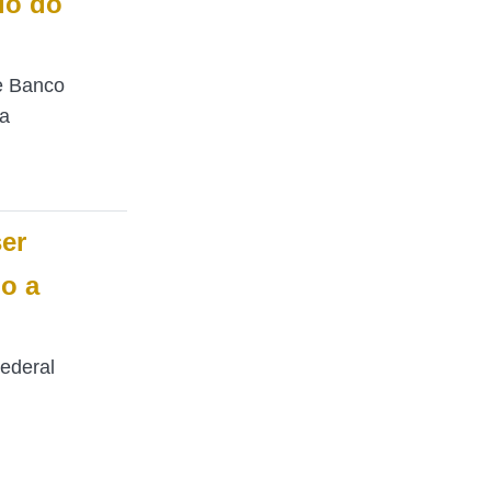
io do
e Banco
ra
er
o a
ederal