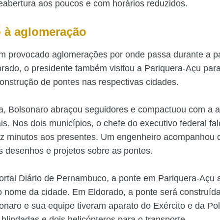
reabertura aos poucos e com horários reduzidos.
o à aglomeração
êm provocado aglomerações por onde passa durante a p
rado, o presidente também visitou a Pariquera-Açu par
construção de pontes nas respectivas cidades.
, Bolsonaro abraçou seguidores e compactuou com a 
ais. Nos dois municípios, o chefe do executivo federal fa
z minutos aos presentes. Um engenheiro acompanhou o 
s desenhos e projetos sobre as pontes.
rtal Diário de Pernambuco, a ponte em Pariquera-Açu 
 o nome da cidade. Em Eldorado, a ponte será construíd
sonaro e sua equipe tiveram aparato do Exército e da Pol
blindadas e dois helicópteros para o transporte.