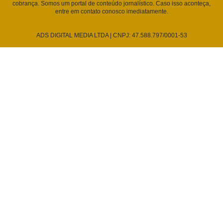
cobrança. Somos um portal de conteúdo jornalístico. Caso isso aconteça,
entre em contato conosco imediatamente.
ADS DIGITAL MEDIA LTDA | CNPJ: 47.588.797/0001-53