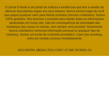
O Jornal O Norte é um portal de notícias e tendências que tem a missão de
oferecer descobertas legais aos seus leitores. Nunca iremos exigir de você
que pague qualquer valor para liberar produtos (mesmo conteúdos). Somos
100% gratuitos. Nós fazemos o possível para manter todas as informações
atualizadas em nosso site, mas em consequência da velocidade das
mudanças das coisas no mundo, nem sempre será possível. Novamente:
Nunca solicitamos nenhuma informação pessoal ou qualquer tipo de
cobrança. Somos um portal de conteúdo jornalístico. Caso isso aconteça,
entre em contato conosco imediatamente.
ADS DIGITAL MEDIA LTDA | CNPJ: 47.588.797/0001-53