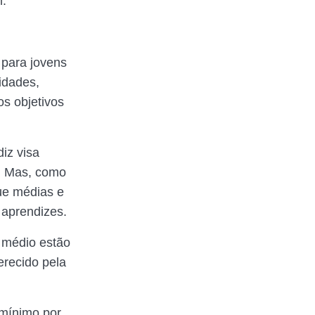
m:
 para jovens
idades,
os objetivos
iz visa
o. Mas, como
que médias e
aprendizes.
 médio estão
erecido pela
 mínimo por