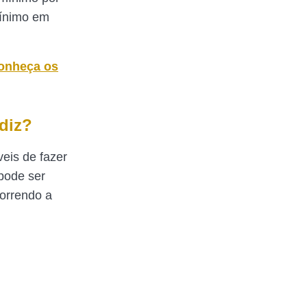
mínimo em
Conheça os
diz?
eis de fazer
 pode ser
correndo a