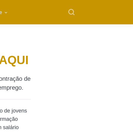
e
 AQUI
contração de
 emprego.
o de jovens
formação
 salário