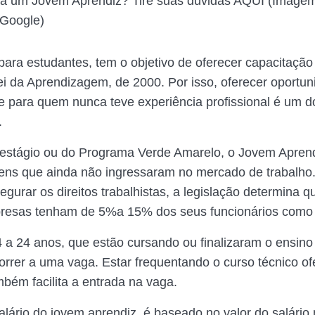
a um Jovem Aprendiz? Tire suas dúvidas AQUI (Image
Google)
ara estudantes, tem o objetivo de oferecer capacitação
ei da Aprendizagem, de 2000. Por isso, oferecer oportun
e para quem nunca teve experiência profissional é um d
.
 estágio ou do Programa Verde Amarelo, o Jovem Aprend
vens que ainda não ingressaram no mercado de trabalh
egurar os direitos trabalhistas, a legislação determina 
resas tenham de 5%a 15% dos seus funcionários como 
 a 24 anos, que estão cursando ou finalizaram o ensino
orrer a uma vaga. Estar frequentando o curso técnico of
bém facilita a entrada na vaga.
alário do jovem aprendiz, é baseado no valor do salário