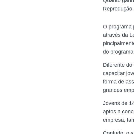
Quanto ganh
Reprodução 
O programa p
através da L
pincipalment
do programa
Diferente do
capacitar jo
forma de ass
grandes emp
Jovens de 14
aptos a conc
empresa, tam
Contudo, o s