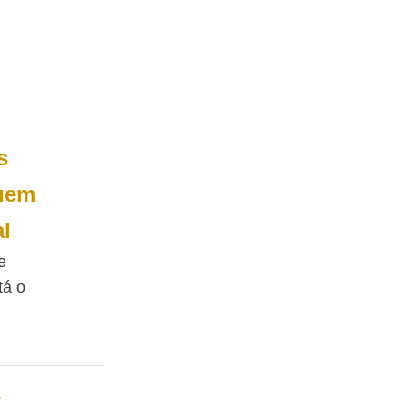
s
uem
l
e
tá o