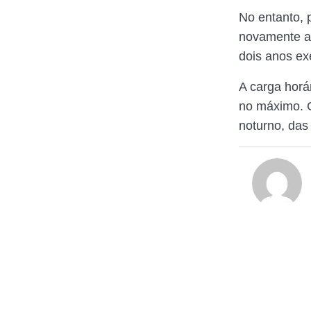
No entanto, 
novamente a 
dois anos e
A carga horár
no máximo. C
noturno, das