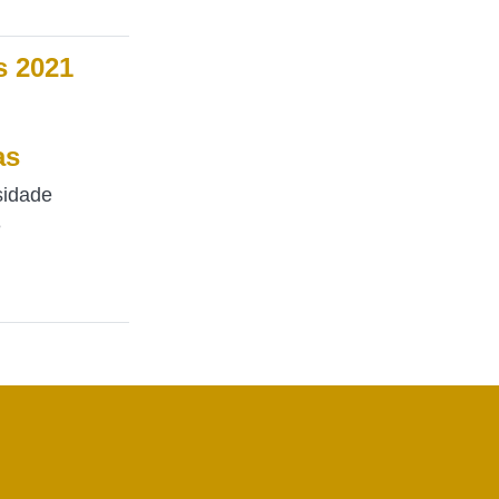
s 2021
as
sidade
e