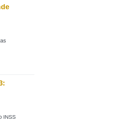
nde
tas
3:
do INSS