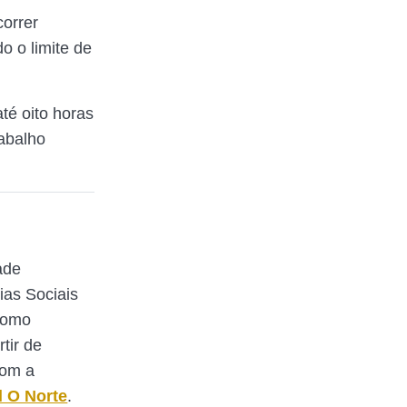
orrer
o o limite de
até oito horas
abalho
ade
ias Sociais
Como
rtir de
com a
l O Norte
.