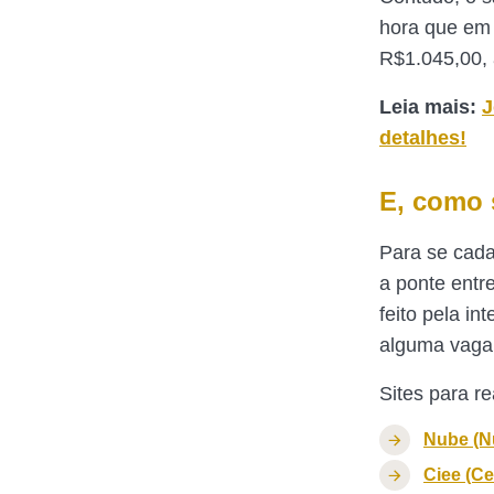
hora que em 
R$1.045,00, 
Leia mais:
J
detalhes!
E, como 
Para se cada
a ponte entr
feito pela i
alguma vaga 
Sites para re
Nube (Nú
Ciee (C