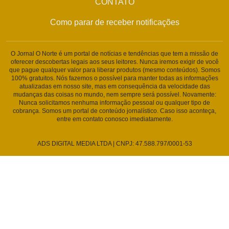
CONTATO
Como parar de receber notificações
O Jornal O Norte é um portal de notícias e tendências que tem a missão de
oferecer descobertas legais aos seus leitores. Nunca iremos exigir de você
que pague qualquer valor para liberar produtos (mesmo conteúdos). Somos
100% gratuitos. Nós fazemos o possível para manter todas as informações
atualizadas em nosso site, mas em consequência da velocidade das
mudanças das coisas no mundo, nem sempre será possível. Novamente:
Nunca solicitamos nenhuma informação pessoal ou qualquer tipo de
cobrança. Somos um portal de conteúdo jornalístico. Caso isso aconteça,
entre em contato conosco imediatamente.
ADS DIGITAL MEDIA LTDA | CNPJ: 47.588.797/0001-53