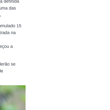
a definida
 uma das
.
cumulado 15
trada na
meçou a
derão se
de