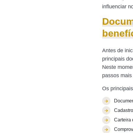
influenciar 
Docume
benefí
Antes de inic
principais d
Neste moment
passos mais
Os principai
Document
Cadastro
Carteira
Comprova