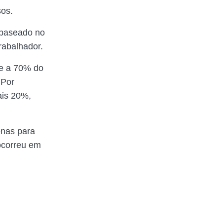
sos.
 baseado no
trabalhador.
de a 70% do
 Por
ais 20%,
enas para
ocorreu em