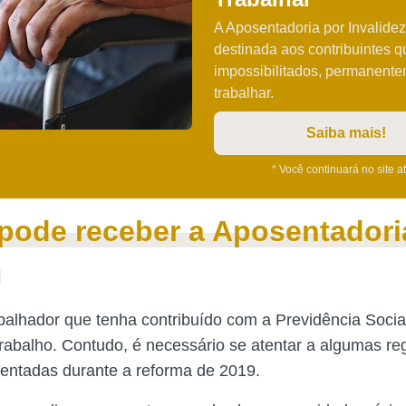
A Aposentadoria por Invalidez
destinada aos contribuintes q
impossibilitados, permanente
trabalhar.
Saiba mais!
* Você continuará no site a
ode receber a Aposentadori
?
balhador que tenha contribuído com a Previdência Socia
trabalho. Contudo, é necessário se atentar a algumas re
entadas durante a reforma de 2019.