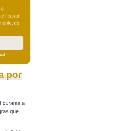
 é
ue ficaram
mente, de
tual
a por
l durante a
gras que