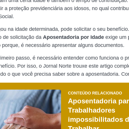
iram uma certa idade e também o tempo de contribuição.
tir a proteção previdenciária aos idosos, no qual contri
Social.
u na idade determinada, pode solicitar o seu benefício
 de solicitação da
Aposentadoria por Idade
exige um 
o porque, é necessário apresentar alguns documentos.
rimeiro passo, é necessário entender como funciona o p
enefício. Por isso, o Jornal Norte trouxe este artigo compl
do o que você precisa saber sobre a aposentadoria. Con
CONTEÚDO RELACIONADO
Aposentadoria pa
Trabalhadores
impossibilitados 
Trabalhar