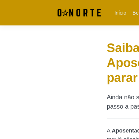
Início
Be
Saiba
Apose
parar
Ainda não s
passo a pas
A
Aposentad