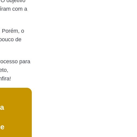
 O objetivo
buíram com a
. Porém, o
pouco de
rocesso para
eto,
fira!
ra
de