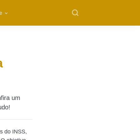
e
a
nfira um
udo!
s do INSS,