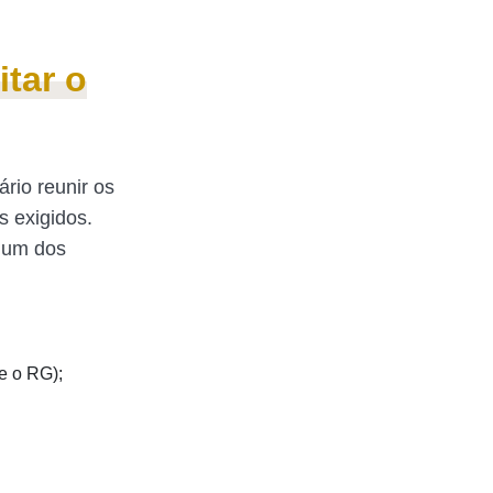
tar o
ário reunir os
s exigidos.
é um dos
e o RG);