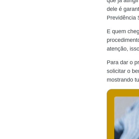
que já ating
dele é garan
Previdência 
E quem chego
procedimento
atenção, iss
Para dar o p
solicitar o b
mostrando tu