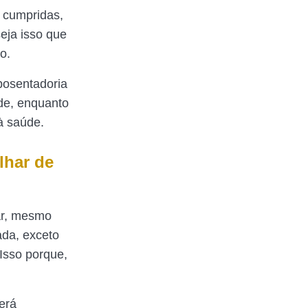
 cumpridas,
eja isso que
so.
posentadoria
de, enquanto
à saúde.
lhar de
ar, mesmo
ada, exceto
 Isso porque,
erá