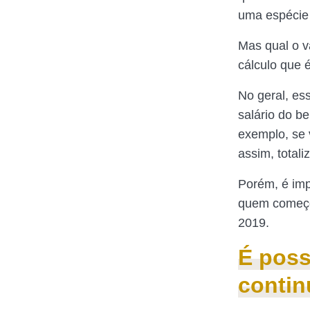
uma espécie 
Mas qual o v
cálculo que é
No geral, es
salário do b
exemplo, se 
assim, total
Porém, é imp
quem começou
2019.
É poss
contin