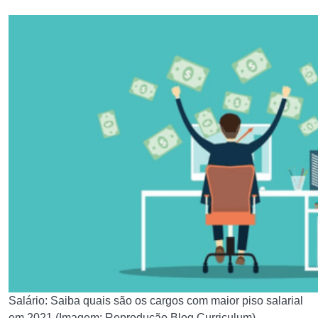
Salário: Saiba quais são os cargos com maior piso salarial
em 2021 (Imagem: Reprodução Blog Curriculum)