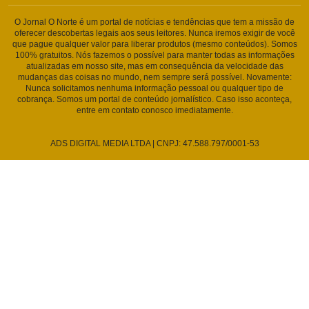
O Jornal O Norte é um portal de notícias e tendências que tem a missão de
oferecer descobertas legais aos seus leitores. Nunca iremos exigir de você
que pague qualquer valor para liberar produtos (mesmo conteúdos). Somos
100% gratuitos. Nós fazemos o possível para manter todas as informações
atualizadas em nosso site, mas em consequência da velocidade das
mudanças das coisas no mundo, nem sempre será possível. Novamente:
Nunca solicitamos nenhuma informação pessoal ou qualquer tipo de
cobrança. Somos um portal de conteúdo jornalístico. Caso isso aconteça,
entre em contato conosco imediatamente.
ADS DIGITAL MEDIA LTDA | CNPJ: 47.588.797/0001-53