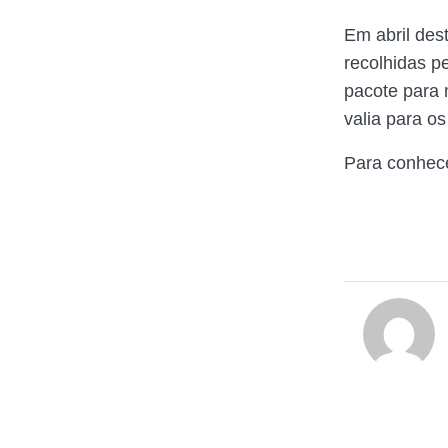
Em abril des
recolhidas p
pacote para 
valia para os
Para conhece