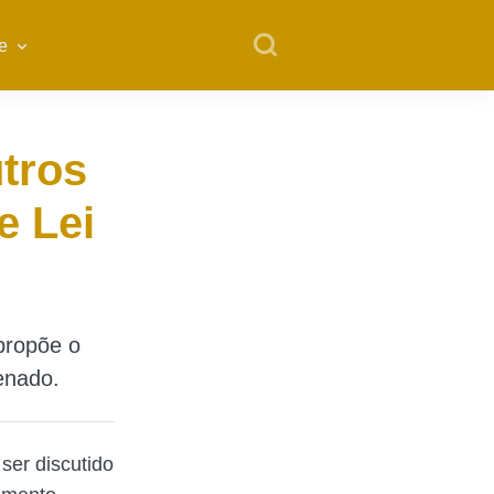
e
utros
e Lei
propõe o
enado.
ser discutido