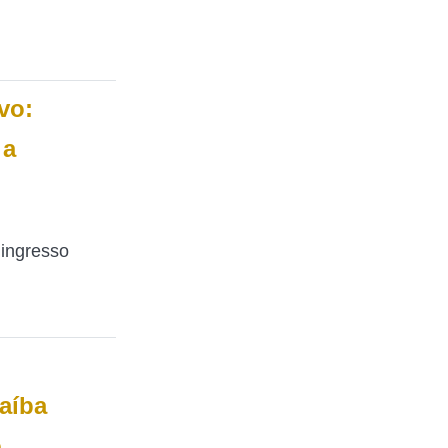
vo:
 a
 ingresso
aíba
o