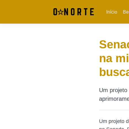
Início
Be
Senac
na mi
busca
Um projeto 
aprimoramen
Um projeto d