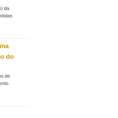
S) da
edidas
rma
ão do
os de
ento