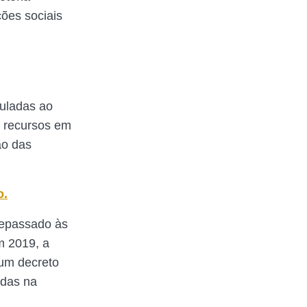
ções sociais
culadas ao
r recursos em
ão das
o.
 repassado às
m 2019, a
um decreto
adas na