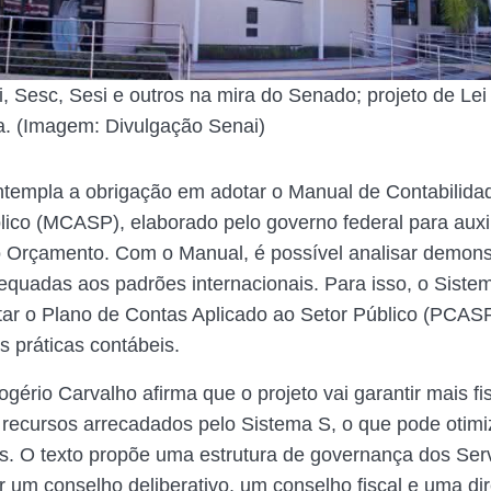
, Sesc, Sesi e outros na mira do Senado; projeto de Lei
a. (Imagem: Divulgação Senai)
ntempla a obrigação em adotar o Manual de Contabilida
lico (MCASP), elaborado pelo governo federal para auxil
 Orçamento. Com o Manual, é possível analisar demon
equadas aos padrões internacionais. Para isso, o Sist
tar o Plano de Contas Aplicado ao Setor Público (PCASP
s práticas contábeis.
gério Carvalho afirma que o projeto vai garantir mais fi
 recursos arrecadados pelo Sistema S, o que pode otimi
s. O texto propõe uma estrutura de governança dos Ser
 um conselho deliberativo, um conselho fiscal e uma dir