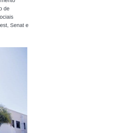
umento
o de
ociais
est, Senat e