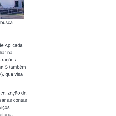
 busca
de Aplicada
iar na
strações
ema S também
), que visa
scalização da
zar as contas
viços
etoria-