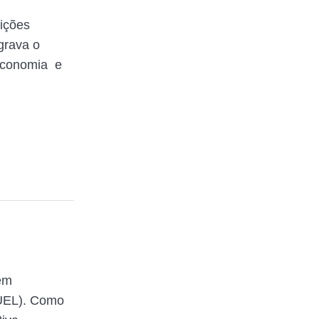
uições
grava o
 economia e
em
(UEL). Como