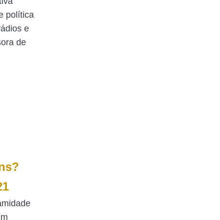
tiva
 política
rádios e
sora de
ns?
21
lamidade
em