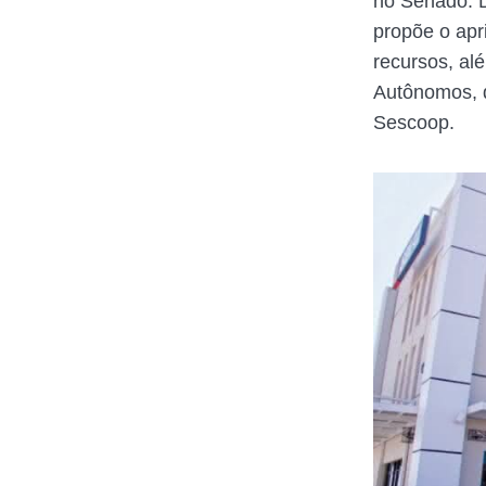
no Senado. D
propõe o ap
recursos, al
Autônomos, q
Sescoop.