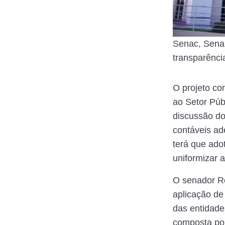
Senac, Senai
transparênci
O projeto co
ao Setor Púb
discussão do
contáveis ad
terá que ado
uniformizar a
O senador Ro
aplicação de
das entidade
composta por