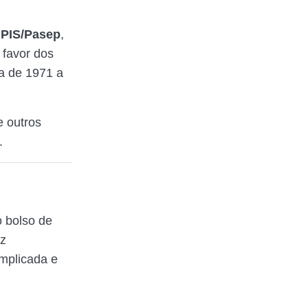
 PIS/Pasep
,
 favor dos
da de 1971 a
e outros
.
 bolso de
az
mplicada e