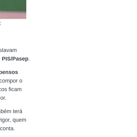
:
estavam
o PIS/Pasep
.
spensos
ecompor o
cos ficam
dor.
mbém terá
vigor, quem
 conta.