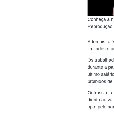
Conheça a n
Reprodução 
Ademais, al
limitados a 
Os trabalhad
durante a
pa
último salár
proibidos de 
Outrossim, o
direito ao va
opta pelo
sa