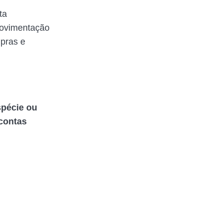
ta
movimentação
mpras e
spécie ou
 contas