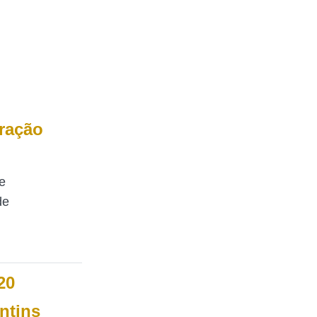
ração
e
de
20
ntins