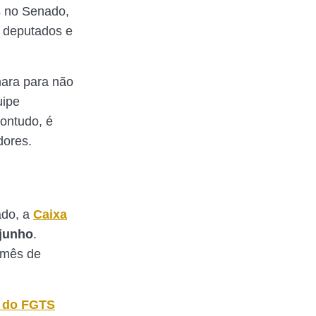
s no Senado,
os deputados e
mara para não
uipe
ontudo, é
adores.
ado, a
Caixa
junho
.
o mês de
o do FGTS