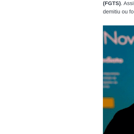
(FGTS)
. Ass
demitiu ou f