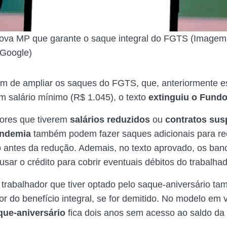
ova MP que garante o saque integral do FGTS (Imagem
Google)
ém de ampliar os saques do FGTS, que, anteriormente 
um salário mínimo (R$ 1.045), o texto
extinguiu o Fund
ores que tiverem
salários reduzidos
ou
contratos su
ndemia
também podem fazer saques adicionais para r
io antes da redução. Ademais, no texto aprovado, os ban
usar o crédito para cobrir eventuais débitos do trabalha
 trabalhador que tiver optado pelo saque-aniversário ta
lor do benefício integral, se for demitido. No modelo em 
que-aniversário
fica dois anos sem acesso ao saldo da