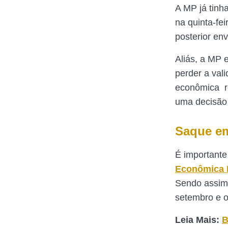
A MP já tin
na quinta-fei
posterior en
Aliás, a MP e
perder a vali
econômica re
uma decisão p
Saque e
É importante
Econômica 
Sendo assim,
setembro e 
Leia Mais:
B