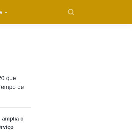
e
20 que
 Tempo de
e
amplia o
rviço