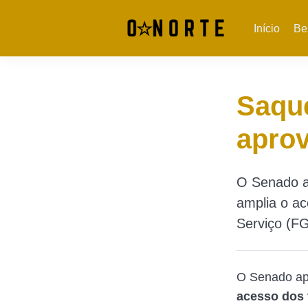
Início
Be
Saque
apro
O Senado a
amplia o a
Serviço (F
O Senado ap
acesso dos 