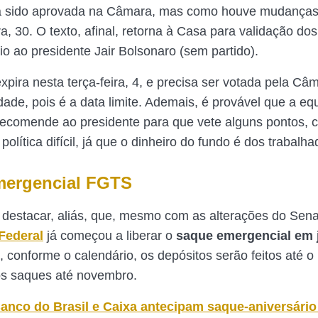
ha sido aprovada na Câmara, mas como houve mudança
ra, 30. O texto, afinal, retorna à Casa para validação d
vio ao presidente Jair Bolsonaro (sem partido).
xpira nesta terça-feira, 4, e precisa ser votada pela Câ
dade, pois é a data limite. Ademais, é provável que a eq
comende ao presidente para que vete alguns pontos, c
olítica difícil, já que o dinheiro do fundo é dos trabalh
mergencial FGTS
 destacar, aliás, que, mesmo com as alterações do Sen
Federal
já começou a liberar o
saque emergencial em 
 conforme o calendário, os depósitos serão feitos até 
os saques até novembro.
anco do Brasil e Caixa antecipam saque-aniversári