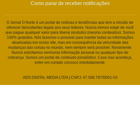
Como parar de receber notificações
O Jornal O Norte é um portal de notícias e tendências que tem a missão de
oferecer descobertas legais aos seus leitores. Nunca iremos exigir de você
que pague qualquer valor para liberar produtos (mesmo conteúdos). Somos
100% gratuitos. Nós fazemos o possível para manter todas as informações
atualizadas em nosso site, mas em consequência da velocidade das
mudanças das coisas no mundo, nem sempre será possível. Novamente:
Nunca solicitamos nenhuma informação pessoal ou qualquer tipo de
cobrança. Somos um portal de conteúdo jornalístico. Caso isso aconteça,
entre em contato conosco imediatamente.
ADS DIGITAL MEDIA LTDA | CNPJ: 47.588.797/0001-53