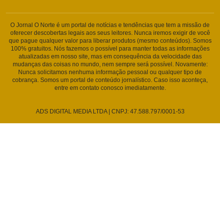
O Jornal O Norte é um portal de notícias e tendências que tem a missão de
oferecer descobertas legais aos seus leitores. Nunca iremos exigir de você
que pague qualquer valor para liberar produtos (mesmo conteúdos). Somos
100% gratuitos. Nós fazemos o possível para manter todas as informações
atualizadas em nosso site, mas em consequência da velocidade das
mudanças das coisas no mundo, nem sempre será possível. Novamente:
Nunca solicitamos nenhuma informação pessoal ou qualquer tipo de
cobrança. Somos um portal de conteúdo jornalístico. Caso isso aconteça,
entre em contato conosco imediatamente.
ADS DIGITAL MEDIA LTDA | CNPJ: 47.588.797/0001-53