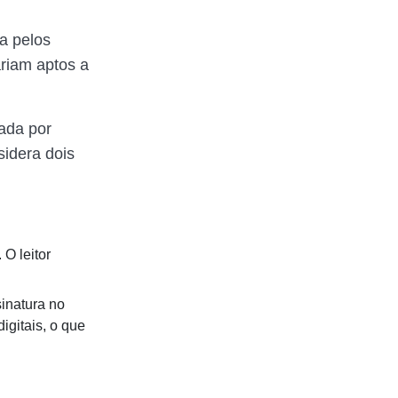
da pelos
ariam aptos a
ada por
sidera dois
 O leitor
inatura no
igitais, o que