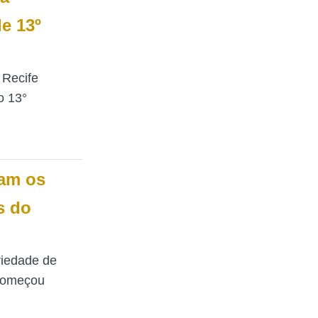
e 13º
 Recife
o 13°
ram os
s do
riedade de
 começou