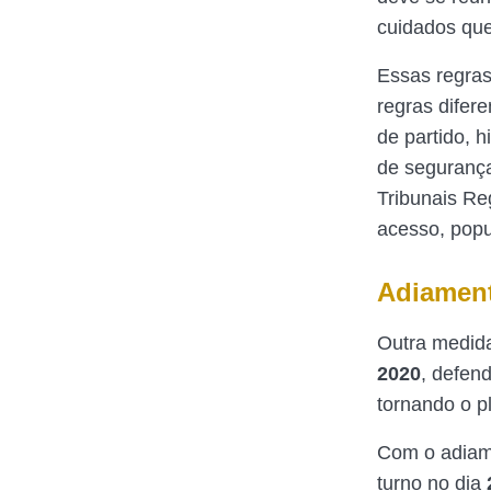
cuidados que 
Essas regras
regras difer
de partido, h
de segurança
Tribunais Reg
acesso, popu
Adiament
Outra medida
2020
, defen
tornando o p
Com o adiame
turno no dia