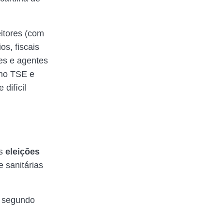
itores (com
s, fiscais
res e agentes
 no TSE e
difícil
as
eleições
 sanitárias
o segundo