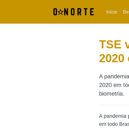
Início
Be
TSE v
2020
A pandemia
2020 em tod
biometria.
A pandemia 
em todo Brasi