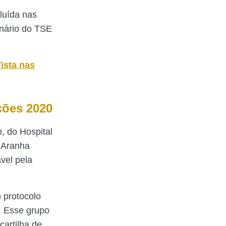
cluída nas
enário do TSE
ista nas
ições 2020
, do Hospital
o Aranha
vel pela
m protocolo
l. Esse grupo
cartilha de