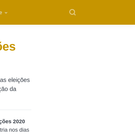
e
ões
as eleições
ação da
ições 2020
tria nos dias