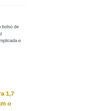
 bolso de
az
mplicada e
ra 1,7
am o