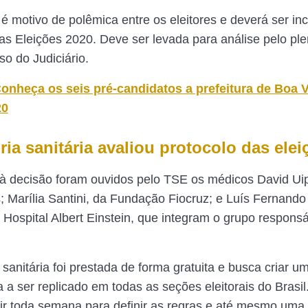
 é motivo de polêmica entre os eleitores e deverá ser in
as Eleições 2020. Deve ser levada para análise pelo pl
so do Judiciário.
onheça os seis pré-candidatos a prefeitura de Boa V
20
ia sanitária avaliou protocolo das ele
à decisão foram ouvidos pelo TSE os médicos David Uip
s; Marília Santini, da Fundação Fiocruz; e Luís Fernand
Hospital Albert Einstein, que integram o grupo responsá
 sanitária foi prestada de forma gratuita e busca criar u
 a ser replicado em todas as seções eleitorais do Brasi
ir toda semana para definir as regras e até mesmo uma 