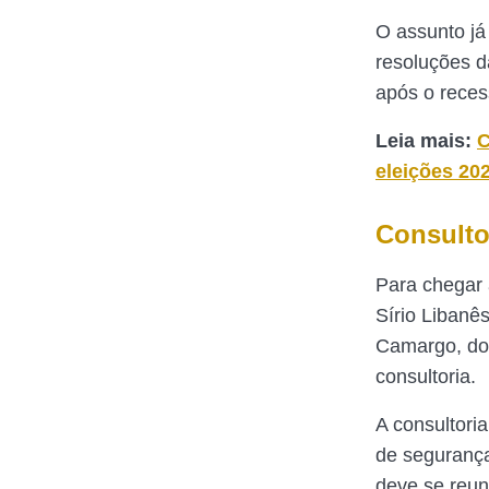
O assunto já
resoluções d
após o reces
Leia mais:
C
eleições 20
Consultor
Para chegar 
Sírio Libanê
Camargo, do 
consultoria.
A consultoria
de segurança
deve se reun