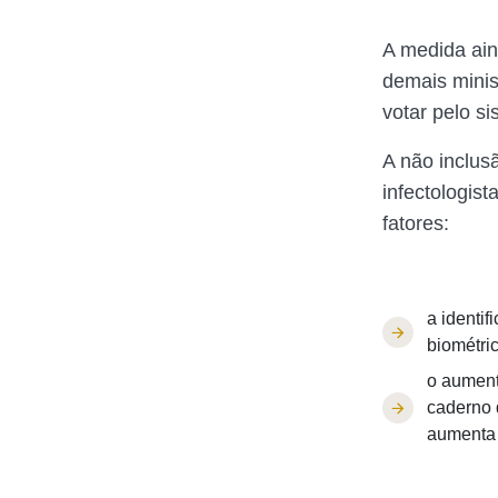
A medida ain
demais minist
votar pelo si
A não inclu
infectologist
fatores:
a identif
biométri
o aument
caderno d
aumenta o