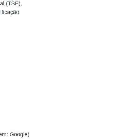
ral (TSE),
ificação
gem: Google)