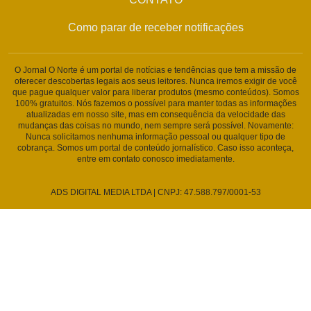
Como parar de receber notificações
O Jornal O Norte é um portal de notícias e tendências que tem a missão de
oferecer descobertas legais aos seus leitores. Nunca iremos exigir de você
que pague qualquer valor para liberar produtos (mesmo conteúdos). Somos
100% gratuitos. Nós fazemos o possível para manter todas as informações
atualizadas em nosso site, mas em consequência da velocidade das
mudanças das coisas no mundo, nem sempre será possível. Novamente:
Nunca solicitamos nenhuma informação pessoal ou qualquer tipo de
cobrança. Somos um portal de conteúdo jornalístico. Caso isso aconteça,
entre em contato conosco imediatamente.
ADS DIGITAL MEDIA LTDA | CNPJ: 47.588.797/0001-53