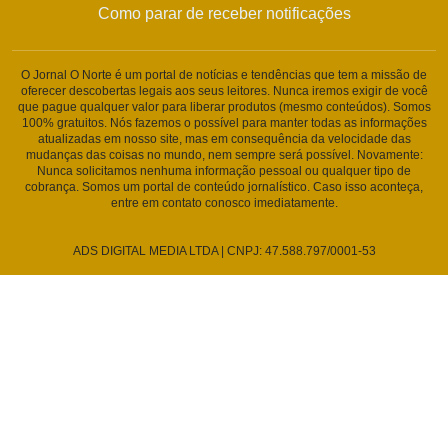
Como parar de receber notificações
O Jornal O Norte é um portal de notícias e tendências que tem a missão de
oferecer descobertas legais aos seus leitores. Nunca iremos exigir de você
que pague qualquer valor para liberar produtos (mesmo conteúdos). Somos
100% gratuitos. Nós fazemos o possível para manter todas as informações
atualizadas em nosso site, mas em consequência da velocidade das
mudanças das coisas no mundo, nem sempre será possível. Novamente:
Nunca solicitamos nenhuma informação pessoal ou qualquer tipo de
cobrança. Somos um portal de conteúdo jornalístico. Caso isso aconteça,
entre em contato conosco imediatamente.
ADS DIGITAL MEDIA LTDA | CNPJ: 47.588.797/0001-53