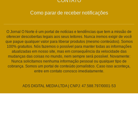
CONTATO
Como parar de receber notificações
O Jornal O Norte é um portal de notícias e tendências que tem a missão de
oferecer descobertas legais aos seus leitores. Nunca iremos exigir de você
que pague qualquer valor para liberar produtos (mesmo conteúdos). Somos
100% gratuitos. Nós fazemos o possível para manter todas as informações
atualizadas em nosso site, mas em consequência da velocidade das
mudanças das coisas no mundo, nem sempre será possível. Novamente:
Nunca solicitamos nenhuma informação pessoal ou qualquer tipo de
cobrança. Somos um portal de conteúdo jornalístico. Caso isso aconteça,
entre em contato conosco imediatamente.
ADS DIGITAL MEDIA LTDA | CNPJ: 47.588.797/0001-53