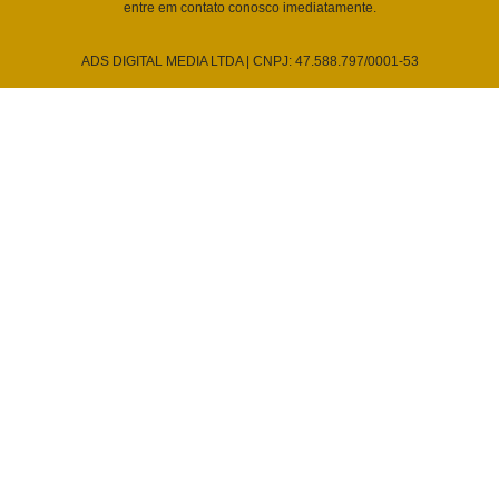
entre em contato conosco imediatamente.
ADS DIGITAL MEDIA LTDA | CNPJ: 47.588.797/0001-53