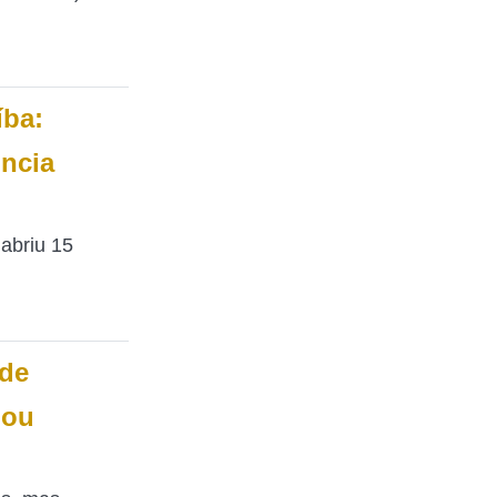
íba:
ncia
 abriu 15
ode
 ou