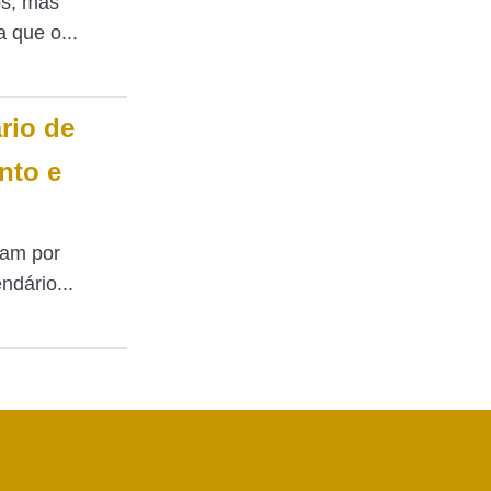
os, mas
a que o...
rio de
nto e
tam por
ndário...