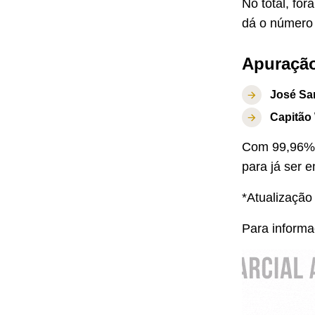
No total, fo
dá o número
Apuração
José Sar
Capitão
Com 99,96% 
para já ser 
*Atualização
Para infor