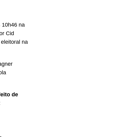
s 10h46 na
or Cid
eleitoral na
Wagner
ola
eito de
: