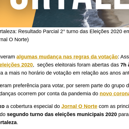
taleza: Resultado Parcial 2° turno das Eleições 2020 e
nal O Norte)
ouveram
algumas mudança nas regras da votação
: As
eleições 2020
, seções eleitorais foram abertas das
7h 
 a mais no horário de votação em relação aos anos ant
veram preferência para votar, por serem parte do grupo d
danças ocorrem por conta da pandemia do
novo coron
xo
a cobertura especial do
Jornal O Norte
com as princ
 do
segundo turno das eleições municipais 2020
para 
rtaleza
.