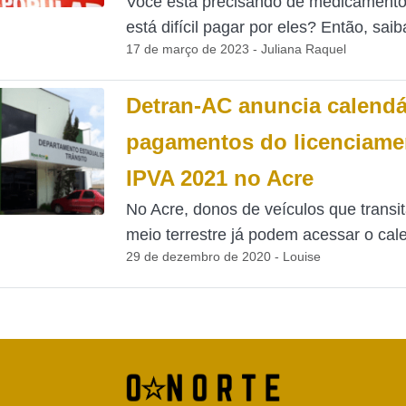
Você está precisando de medicament
está difícil pagar por eles? Então, saib
17 de março de 2023 - Juliana Raquel
Detran-AC anuncia calendá
pagamentos do licenciame
IPVA 2021 no Acre
No Acre, donos de veículos que transi
meio terrestre já podem acessar o cale
29 de dezembro de 2020 - Louise