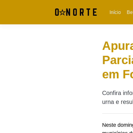
Início
Be
Apura
Parci
em Fo
Confira in
urna e resu
Neste domin