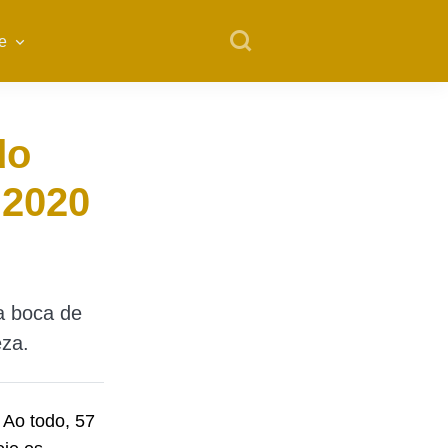
e
do
 2020
a boca de
eza.
. Ao todo, 57