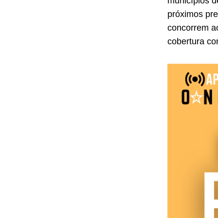
municípios d
próximos pre
concorrem ao
cobertura c