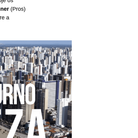
oje os
ner
(Pros)
re a