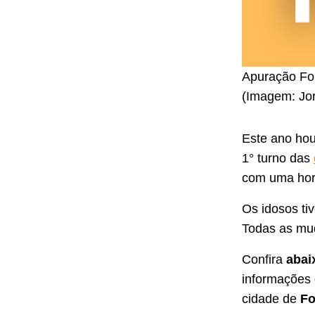
Apuração For
(Imagem: Jor
Este ano h
1° turno das
com uma hora
Os idosos ti
Todas as mu
Confira
abai
informações
cidade de
Fo