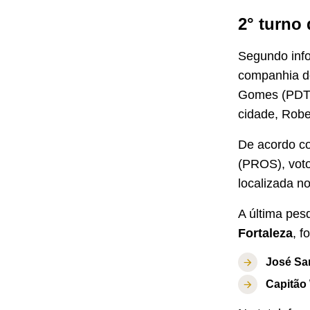
2° turno
Segundo inf
companhia do
Gomes (PDT-C
cidade, Robe
De acordo 
(PROS), voto
localizada n
A última pes
Fortaleza
, f
José Sa
Capitão