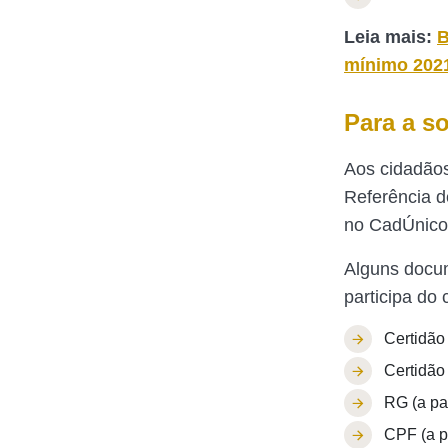
Leia mais:
B
mínimo 202
Para a s
Aos cidadãos
Referência d
no CadÚnico 
Alguns docum
participa do
Certidão
Certidão
RG (a par
CPF (a pa