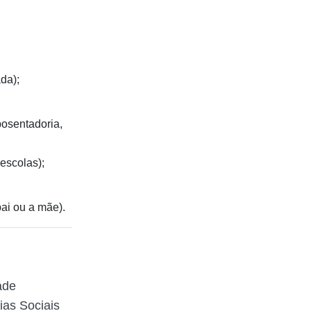
da);
posentadoria,
escolas);
ai ou a mãe).
ade
ias Sociais