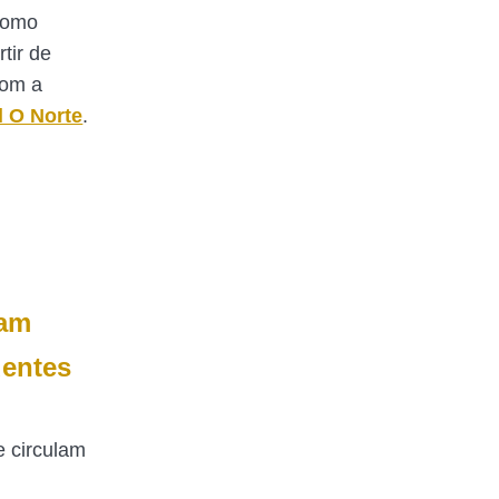
Como
rtir de
com a
l O Norte
.
jam
dentes
 circulam