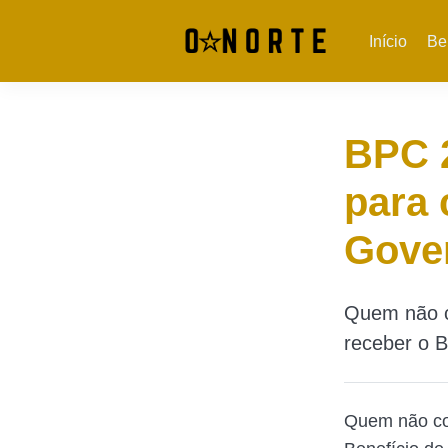
Início
Be
BPC 2
para 
Gove
Quem não co
receber o B
Quem não con