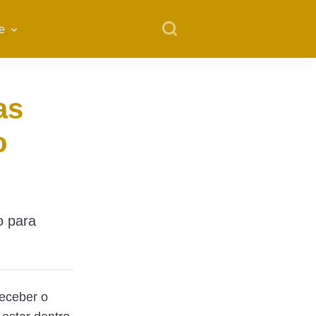
e
as
o
o para
receber o