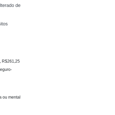
lterado de
itos
a, R$261,25
seguro-
a ou mental