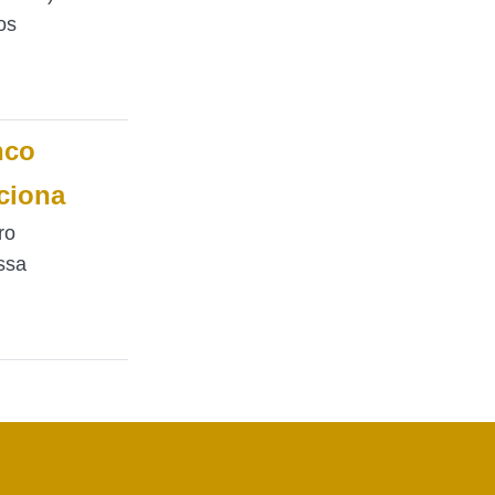
os
nco
ciona
ro
ssa