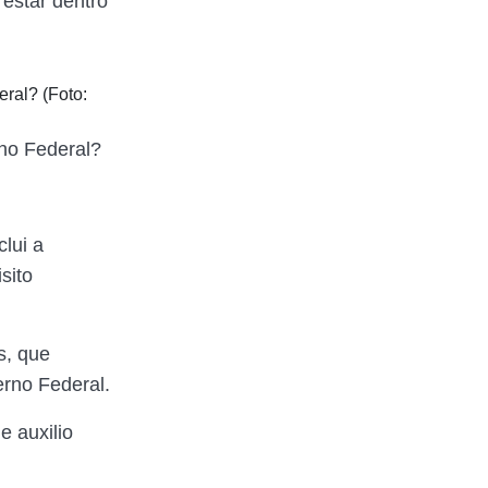
 estar dentro
no Federal?
clui a
sito
s, que
rno Federal.
e auxilio