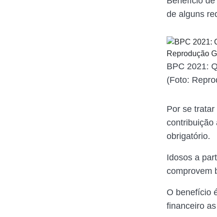
Benefício de
de alguns req
BPC 2021: Qu
(Foto: Repr
Por se tratar
contribuição 
obrigatório.
Idosos a par
comprovem ba
O benefício 
financeiro as