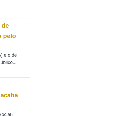
 de
o pelo
) e o de
blico...
 acaba
ocial)