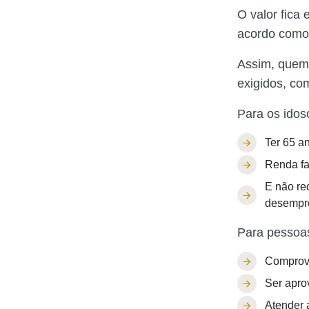
O valor fica
acordo como 
Assim, quem d
exigidos, co
Para os idos
Ter 65 a
Renda fa
E não re
desempr
Para pessoas
Comprova
Ser apro
Atender 