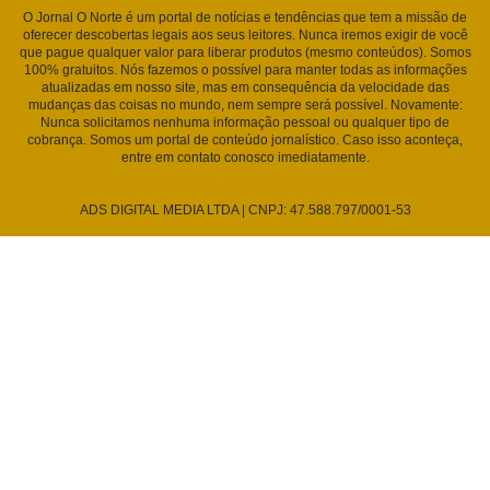
O Jornal O Norte é um portal de notícias e tendências que tem a missão de
oferecer descobertas legais aos seus leitores. Nunca iremos exigir de você
que pague qualquer valor para liberar produtos (mesmo conteúdos). Somos
100% gratuitos. Nós fazemos o possível para manter todas as informações
atualizadas em nosso site, mas em consequência da velocidade das
mudanças das coisas no mundo, nem sempre será possível. Novamente:
Nunca solicitamos nenhuma informação pessoal ou qualquer tipo de
cobrança. Somos um portal de conteúdo jornalístico. Caso isso aconteça,
entre em contato conosco imediatamente.
ADS DIGITAL MEDIA LTDA | CNPJ: 47.588.797/0001-53