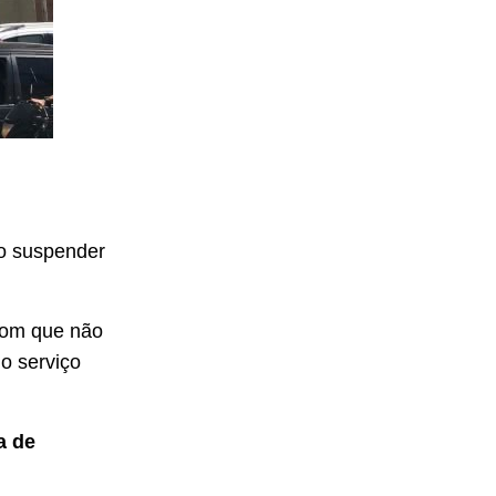
ão suspender
com que não
 o serviço
a de