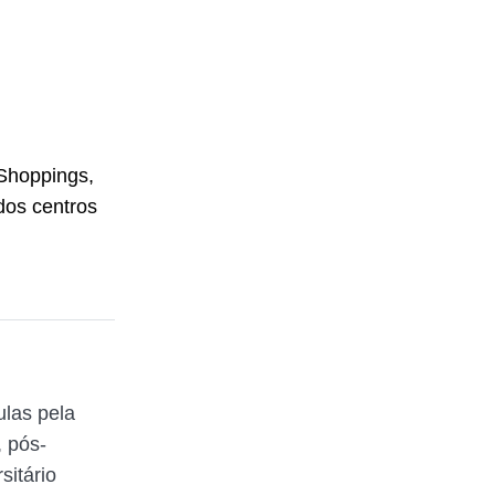
 Shoppings,
dos centros
ulas pela
 pós-
itário