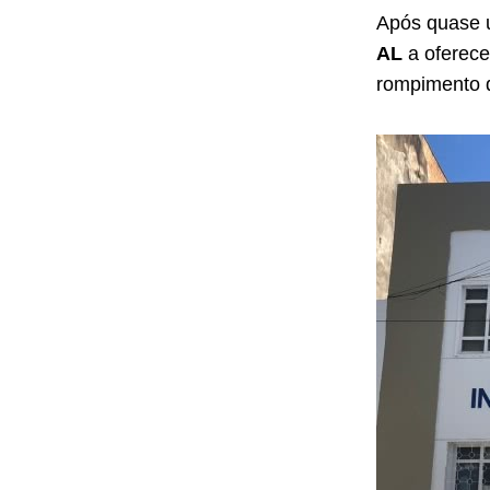
Após quase 
AL
a oferec
rompimento da