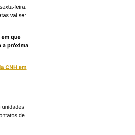
exta-feira,
as vai ser
s em que
a a próxima
 da CNH em
s unidades
ontatos de