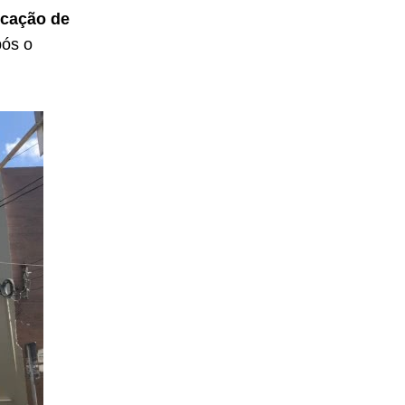
ficação de
pós o