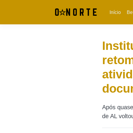
Início
Be
Insti
reto
ativi
docu
Após quase
de AL volto