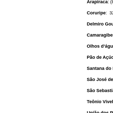
Arapiraca
: 
Coruripe
: 3
Delmiro Go
Camaragibe
Olhos d’águ
Pão de Açú
Santana do
São José de
São Sebast
Teônio Vive
União dos 