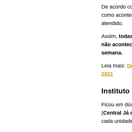
De acordo co
como aconte
atendido.
Assim,
toda
não acontec
semana.
Leia mais:
D
2021
Instituto
Ficou em dúv
(
Central Já
cada unidad