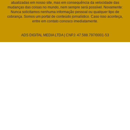
atualizadas em nosso site, mas em consequência da velocidade das
mudanças das coisas no mundo, nem sempre será possível. Novamente:
Nunca solicitamos nenhuma informação pessoal ou qualquer tipo de
cobrança. Somos um portal de conteúdo jornalístico. Caso isso aconteça,
entre em contato conosco imediatamente.
ADS DIGITAL MEDIA LTDA | CNPJ: 47.588.797/0001-53