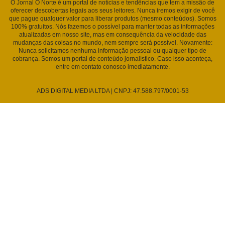
O Jornal O Norte é um portal de notícias e tendências que tem a missão de
oferecer descobertas legais aos seus leitores. Nunca iremos exigir de você
que pague qualquer valor para liberar produtos (mesmo conteúdos). Somos
100% gratuitos. Nós fazemos o possível para manter todas as informações
atualizadas em nosso site, mas em consequência da velocidade das
mudanças das coisas no mundo, nem sempre será possível. Novamente:
Nunca solicitamos nenhuma informação pessoal ou qualquer tipo de
cobrança. Somos um portal de conteúdo jornalístico. Caso isso aconteça,
entre em contato conosco imediatamente.
ADS DIGITAL MEDIA LTDA | CNPJ: 47.588.797/0001-53