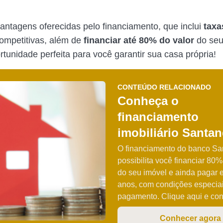
antagens oferecidas pelo financiamento, que inclui
taxa
competitivas, além de
financiar até 80% do valor
do seu
rtunidade perfeita para você garantir sua casa própria!
CONTEÚDO RELACIONADO
Conheça o
financiamento
imobiliário Santan
O financiamento do banco Sa
possibilita você financiar 80%
do seu imóvel e ainda pagar 
anos, com condições especia
pagamento. Clique aqui e co
Conhecer agora