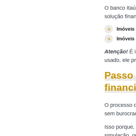
O banco Itaú
solução finan
Imóveis 
Imóveis
Atenção!
É i
usado, ele p
Passo 
financ
O processo 
sem burocrac
Isso porque,
simulação, o