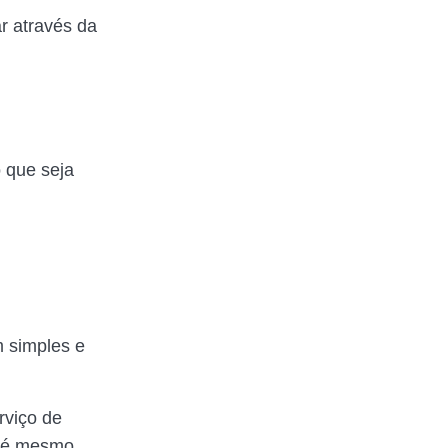
r através da
 que seja
 simples e
rviço de
até mesmo