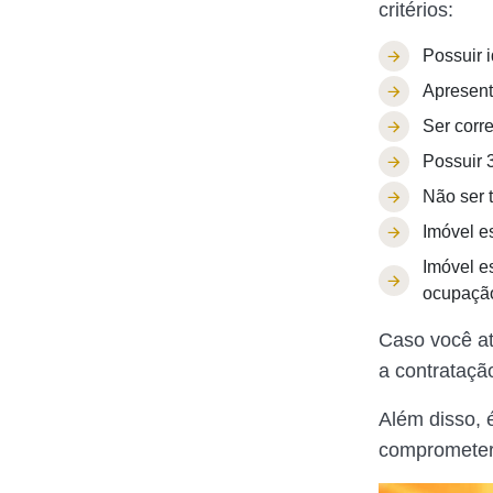
critérios:
Possuir 
Apresent
Ser corr
Possuir 
Não ser t
Imóvel e
Imóvel e
ocupação
Caso você at
a contratação
Além disso, 
comprometer