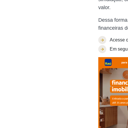
valor.
Dessa forma,
financeiras d
Acesse 
Em segui