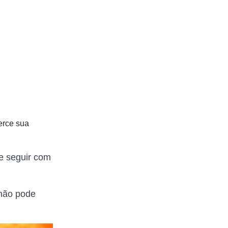
erce sua
de seguir com
 não pode