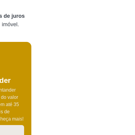
s de juros
 imóvel.
der
ntander
 do valor
em até 35
is de
nheça mais!