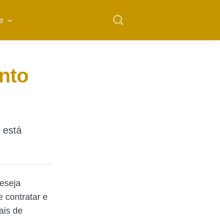
e
nto
 está
eseja
 contratar e
ais de