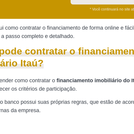
* Você continuará no site a
i como contratar o financiamento de forma online e fáci
a passo completo e detalhado.
ode contratar o financiamen
ário Itaú?
ender como contratar o
financiamento imobiliário do I
cer os critérios de participação.
 o banco possui suas próprias regras, que estão de aco
ernas da empresa.