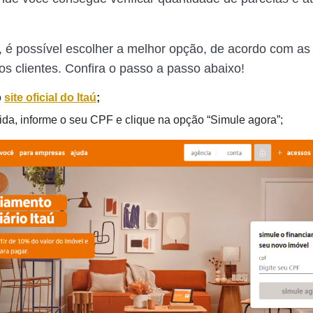
 é possível escolher a melhor opção, de acordo com as
os clientes. Confira o passo a passo abaixo!
o
site oficial do Itaú
;
da, informe o seu CPF e clique na opção “Simule agora”;