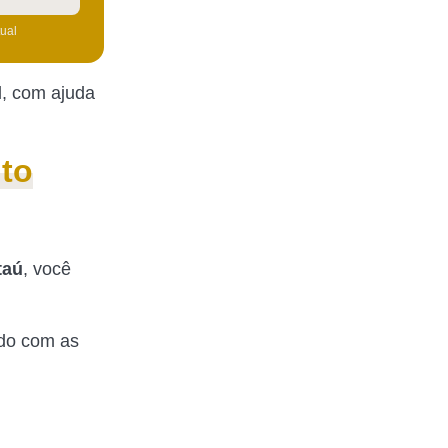
tual
l, com ajuda
to
taú
, você
rdo com as