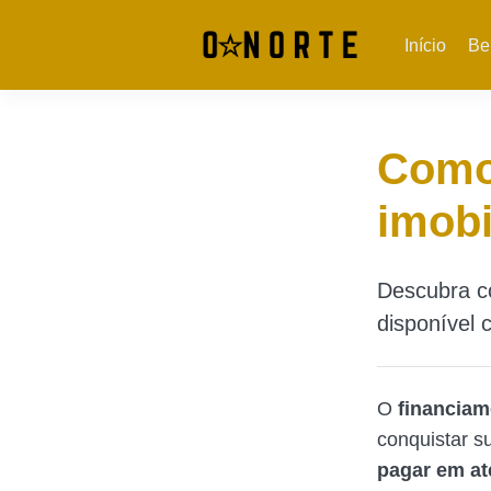
Início
Be
Como 
imobi
Descubra co
disponível 
O
financiame
conquistar s
pagar em at