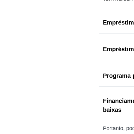
Empréstim
Empréstimo
Programa p
Financiame
baixas
Portanto, po