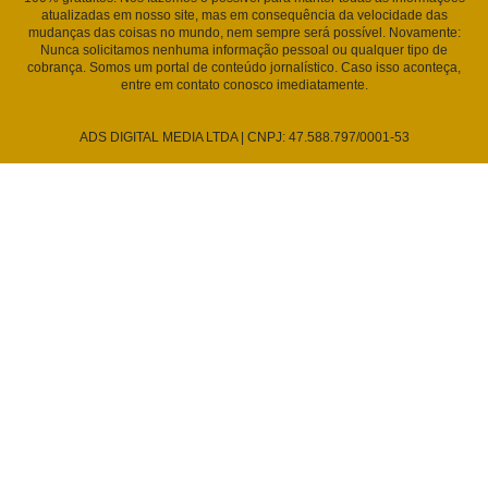
atualizadas em nosso site, mas em consequência da velocidade das
mudanças das coisas no mundo, nem sempre será possível. Novamente:
Nunca solicitamos nenhuma informação pessoal ou qualquer tipo de
cobrança. Somos um portal de conteúdo jornalístico. Caso isso aconteça,
entre em contato conosco imediatamente.
ADS DIGITAL MEDIA LTDA | CNPJ: 47.588.797/0001-53