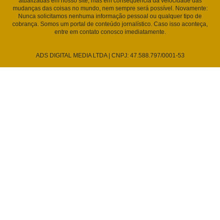
atualizadas em nosso site, mas em consequência da velocidade das
mudanças das coisas no mundo, nem sempre será possível. Novamente:
Nunca solicitamos nenhuma informação pessoal ou qualquer tipo de
cobrança. Somos um portal de conteúdo jornalístico. Caso isso aconteça,
entre em contato conosco imediatamente.
ADS DIGITAL MEDIA LTDA | CNPJ: 47.588.797/0001-53