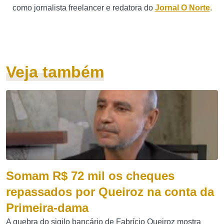
como jornalista freelancer e redatora do
Jornal O Norte
.
Veja também
Somam R$ 72 mil os cheques
repassados por Queiroz na conta da
Primeira-dama
A quebra do sigilo bancário de Fabrício Queiroz mostra