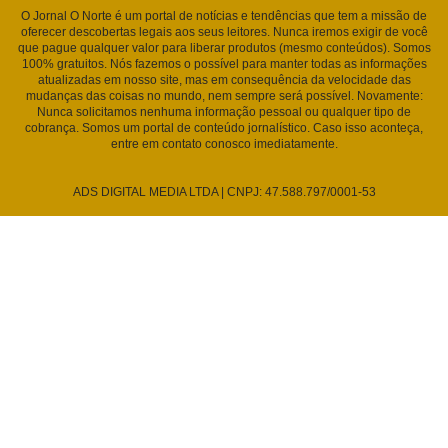
O Jornal O Norte é um portal de notícias e tendências que tem a missão de
oferecer descobertas legais aos seus leitores. Nunca iremos exigir de você
que pague qualquer valor para liberar produtos (mesmo conteúdos). Somos
100% gratuitos. Nós fazemos o possível para manter todas as informações
atualizadas em nosso site, mas em consequência da velocidade das
mudanças das coisas no mundo, nem sempre será possível. Novamente:
Nunca solicitamos nenhuma informação pessoal ou qualquer tipo de
cobrança. Somos um portal de conteúdo jornalístico. Caso isso aconteça,
entre em contato conosco imediatamente.
ADS DIGITAL MEDIA LTDA | CNPJ: 47.588.797/0001-53