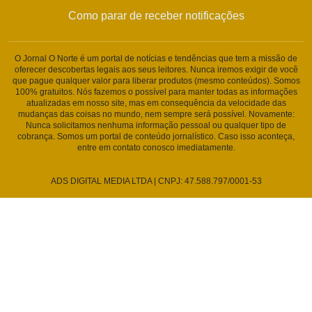
Como parar de receber notificações
O Jornal O Norte é um portal de notícias e tendências que tem a missão de
oferecer descobertas legais aos seus leitores. Nunca iremos exigir de você
que pague qualquer valor para liberar produtos (mesmo conteúdos). Somos
100% gratuitos. Nós fazemos o possível para manter todas as informações
atualizadas em nosso site, mas em consequência da velocidade das
mudanças das coisas no mundo, nem sempre será possível. Novamente:
Nunca solicitamos nenhuma informação pessoal ou qualquer tipo de
cobrança. Somos um portal de conteúdo jornalístico. Caso isso aconteça,
entre em contato conosco imediatamente.
ADS DIGITAL MEDIA LTDA | CNPJ: 47.588.797/0001-53