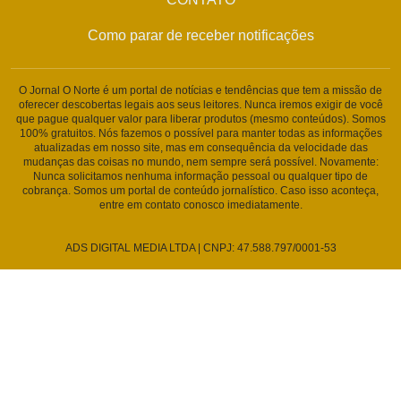
Como parar de receber notificações
O Jornal O Norte é um portal de notícias e tendências que tem a missão de
oferecer descobertas legais aos seus leitores. Nunca iremos exigir de você
que pague qualquer valor para liberar produtos (mesmo conteúdos). Somos
100% gratuitos. Nós fazemos o possível para manter todas as informações
atualizadas em nosso site, mas em consequência da velocidade das
mudanças das coisas no mundo, nem sempre será possível. Novamente:
Nunca solicitamos nenhuma informação pessoal ou qualquer tipo de
cobrança. Somos um portal de conteúdo jornalístico. Caso isso aconteça,
entre em contato conosco imediatamente.
ADS DIGITAL MEDIA LTDA | CNPJ: 47.588.797/0001-53